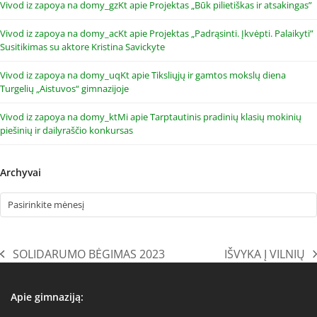
Vivod iz zapoya na domy_gzKt
apie
Projektas „Būk pilietiškas ir atsakingas”
Vivod iz zapoya na domy_acKt
apie
Projektas „Padrąsinti. Įkvėpti. Palaikyti”
Susitikimas su aktore Kristina Savickyte
Vivod iz zapoya na domy_uqKt
apie
Tiksliųjų ir gamtos mokslų diena
Turgelių „Aistuvos“ gimnazijoje
Vivod iz zapoya na domy_ktMi
apie
Tarptautinis pradinių klasių mokinių
piešinių ir dailyraščio konkursas
Archyvai
Archyvai
SOLIDARUMO BĖGIMAS 2023
IŠVYKA Į VILNIŲ
previous
next
post:
post:
Apie gimnaziją: