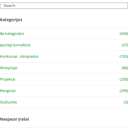
Search
Kategorijos
Be kategorijos
(654)
Jaunieji žurnalistai
(37)
Konkursai , olimpiados
(105)
Mokytojai
(88)
Projektai
(230)
Renginiai
(299)
Stažuotės
(3)
Naujausi įrašai