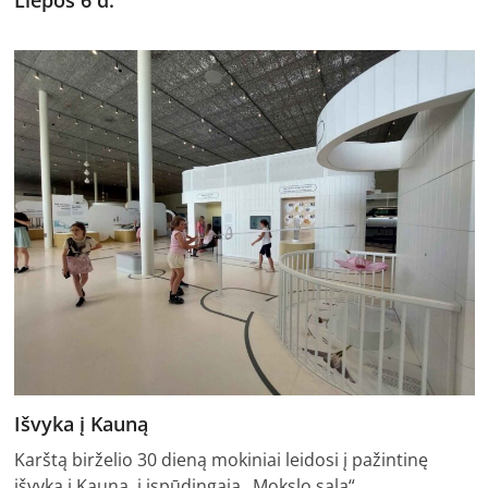
Išvyka į Kauną
Karštą birželio 30 dieną mokiniai leidosi į pažintinę
išvyką į Kauną, į įspūdingąją „Mokslo salą“…