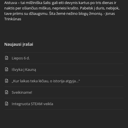
Aistuva – tai milžiniška šalis: gali eiti devynis kartus po tris dienas ir
naktis per ošiančius miškus, neprieisi krašto. Pabelsk į duris, nebijok,
tave priims su džiaugsmu. Šita žemė nežino blogų žmonių. - Jonas
Trinkūnas
Naujausi įrašai
Liepos 6 d.
Išvyka į Kauną
„Kur laikas teka lėčiau, o istorija atgyja…“
Sveikiname!
Integruota STEAM veikla