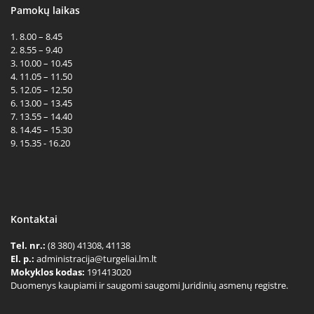
Pamokų laikas
1. 8.00 – 8.45
2. 8.55 – 9.40
3. 10.00 – 10.45
4. 11.05 – 11.50
5. 12.05 – 12.50
6. 13.00 – 13.45
7. 13.55 – 14.40
8. 14.45 – 15.30
9. 15.35 - 16.20
Kontaktai
Tel. nr.:
(8 380) 41308, 41138
El. p.:
administracija@turgeliai.lm.lt
Mokyklos kodas:
191413020
Duomenys kaupiami ir saugomi saugomi Juridinių asmenų registre.