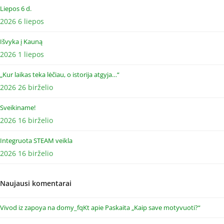
Liepos 6 d.
2026 6 liepos
Išvyka į Kauną
2026 1 liepos
„Kur laikas teka lėčiau, o istorija atgyja…“
2026 26 birželio
Sveikiname!
2026 16 birželio
Integruota STEAM veikla
2026 16 birželio
Naujausi komentarai
Vivod iz zapoya na domy_fqKt
apie
Paskaita „Kaip save motyvuoti?“