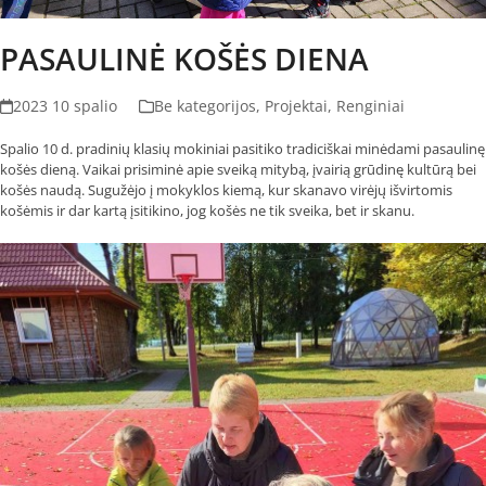
PASAULINĖ KOŠĖS DIENA
2023 10 spalio
Be kategorijos
,
Projektai
,
Renginiai
Spalio 10 d. pradinių klasių mokiniai pasitiko tradiciškai minėdami pasaulinę
košės dieną. Vaikai prisiminė apie sveiką mitybą, įvairią grūdinę kultūrą bei
košės naudą. Sugužėjo į mokyklos kiemą, kur skanavo virėjų išvirtomis
košėmis ir dar kartą įsitikino, jog košės ne tik sveika, bet ir skanu.