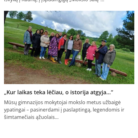
„Kur laikas teka lėčiau, o istorija atgyja…“
Mūsų gimnazijos mokytojai mokslo metus užbaigė
ypatingai – pasinerdami į paslaptingą, legendomis ir
šimtamečiais ąžuolais…