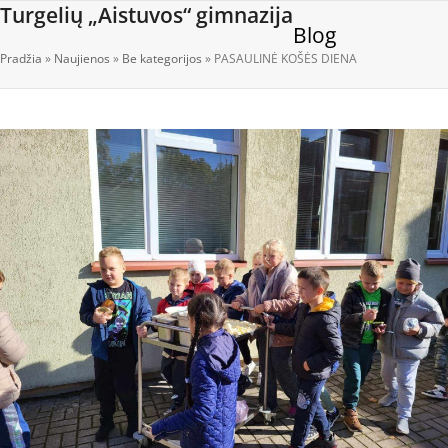
Open
Close
Skip
Turgelių „Aistuvos“ gimnazija
Blog
to
mobile
mobile
content
Pradžia
»
Naujienos
»
Be kategorijos
»
PASAULINĖ KOŠĖS DIENA
menu
menu