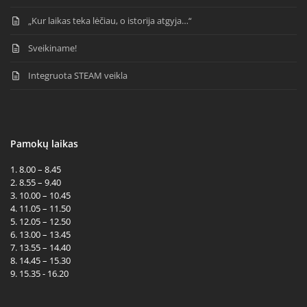
„Kur laikas teka lėčiau, o istorija atgyja…“
Sveikiname!
Integruota STEAM veikla
Pamokų laikas
1. 8.00 – 8.45
2. 8.55 – 9.40
3. 10.00 – 10.45
4. 11.05 – 11.50
5. 12.05 – 12.50
6. 13.00 – 13.45
7. 13.55 – 14.40
8. 14.45 – 15.30
9. 15.35 - 16.20