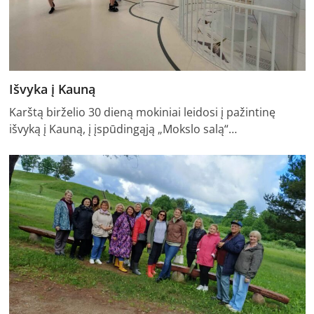
Išvyka į Kauną
Karštą birželio 30 dieną mokiniai leidosi į pažintinę
išvyką į Kauną, į įspūdingąją „Mokslo salą“…