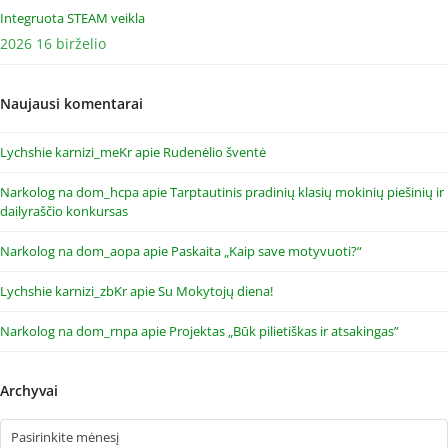
Integruota STEAM veikla
2026 16 birželio
Naujausi komentarai
Lychshie karnizi_meKr
apie
Rudenėlio šventė
Narkolog na dom_hcpa
apie
Tarptautinis pradinių klasių mokinių piešinių ir
dailyraščio konkursas
Narkolog na dom_aopa
apie
Paskaita „Kaip save motyvuoti?“
Lychshie karnizi_zbKr
apie
Su Mokytojų diena!
Narkolog na dom_rnpa
apie
Projektas „Būk pilietiškas ir atsakingas”
Archyvai
Archyvai