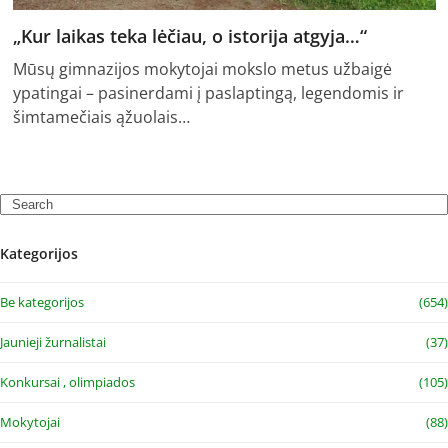
„Kur laikas teka lėčiau, o istorija atgyja…“
Mūsų gimnazijos mokytojai mokslo metus užbaigė
ypatingai – pasinerdami į paslaptingą, legendomis ir
šimtamečiais ąžuolais…
Search
Kategorijos
Be kategorijos
(654)
Jaunieji žurnalistai
(37)
Konkursai , olimpiados
(105)
Mokytojai
(88)