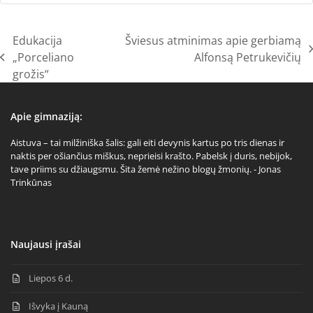
Edukacija
Šviesus atminimas apie gerbiamą
next
„Porceliano
Alfonsą Petrukevičių
previous
post:
grožis“
post:
Apie gimnaziją:
Aistuva – tai milžiniška šalis: gali eiti devynis kartus po tris dienas ir
naktis per ošiančius miškus, neprieisi krašto. Pabelsk į duris, nebijok,
tave priims su džiaugsmu. Šita žemė nežino blogų žmonių. - Jonas
Trinkūnas
Naujausi įrašai
Liepos 6 d.
Išvyka į Kauną