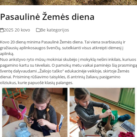
Pasaulinė Žemės diena
2025 20 kovo
Be kategorijos
Kovo 20 dieną minima Pasaulinė Žemės diena. Tai viena svarbiausių ir
gražiausių aplinkosaugos švenčių, sutelkianti visus atkreipti dėmesį į
aplinką.
Nuo ankstyvo ryto mūsų mokiniai skubėjo į mokyklą nešini inkilais, kuriuos
pagamino kartu su tėveliais. O pamokų metu vaikai paminėjo šią prasmingą
šventę dalyvaudami ,,Žaliojo taško” edukacinėje veikloje, skirtoje Žemės
dienai. Prisiminę rūšiavimo taisykles, iš antrinių žaliavų pasigamino
oliziukus, kurie papuošė klasių palanges.