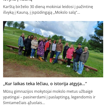
Karštą birželio 30 dieną mokiniai leidosi į pažintinę
išvyką į Kauną, į įspūdingąją „Mokslo salą“…
„Kur laikas teka lėčiau, o istorija atgyja…“
Mūsų gimnazijos mokytojai mokslo metus užbaigė
ypatingai – pasinerdami į paslaptingą, legendomis ir
šimtamečiais ąžuolais…