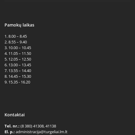
Pamokų laikas
1. 8.00 – 8.45
2. 8.55 – 9.40
3. 10.00 – 10.45
4. 11.05 – 11.50
5. 12.05 – 12.50
6. 13.00 – 13.45
7. 13.55 – 14.40
8. 14.45 – 15.30
9. 15.35 - 16.20
Kontaktai
Tel. nr.:
(8 380) 41308, 41138
El. p.:
administracija@turgeliai.lm.lt