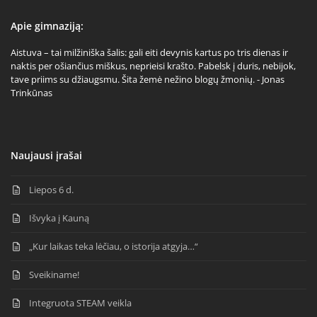
Apie gimnaziją:
Aistuva – tai milžiniška šalis: gali eiti devynis kartus po tris dienas ir
naktis per ošiančius miškus, neprieisi krašto. Pabelsk į duris, nebijok,
tave priims su džiaugsmu. Šita žemė nežino blogų žmonių. - Jonas
Trinkūnas
Naujausi įrašai
Liepos 6 d.
Išvyka į Kauną
„Kur laikas teka lėčiau, o istorija atgyja…“
Sveikiname!
Integruota STEAM veikla