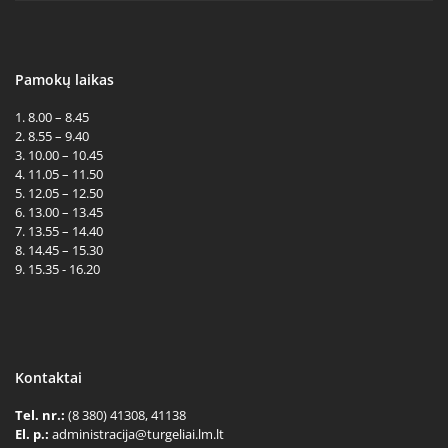
Pamokų laikas
1. 8.00 – 8.45
2. 8.55 – 9.40
3. 10.00 – 10.45
4. 11.05 – 11.50
5. 12.05 – 12.50
6. 13.00 – 13.45
7. 13.55 – 14.40
8. 14.45 – 15.30
9. 15.35 - 16.20
Kontaktai
Tel. nr.:
(8 380) 41308, 41138
El. p.:
administracija@turgeliai.lm.lt