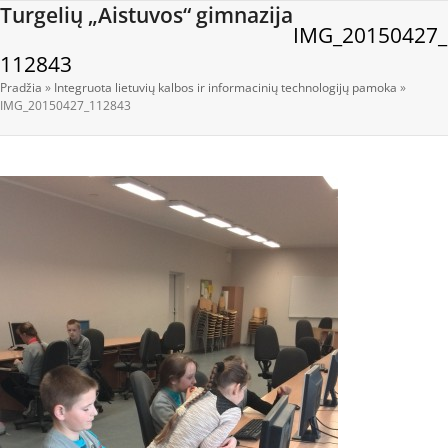
Open
Close
Skip
Turgelių „Aistuvos“ gimnazija
IMG_20150427_
to
mobile
mobile
content
112843
menu
menu
Pradžia
»
Integruota lietuvių kalbos ir informacinių technologijų pamoka
»
IMG_20150427_112843