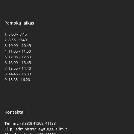
Pamokų laikas
1. 8.00 – 8.45
2. 8.55 – 9.40
3. 10.00 – 10.45
4. 11.05 – 11.50
5. 12.05 – 12.50
6. 13.00 – 13.45
7. 13.55 – 14.40
8. 14.45 – 15.30
9. 15.35 - 16.20
Kontaktai
Tel. nr.:
(8 380) 41308, 41138
El. p.:
administracija@turgeliai.lm.lt