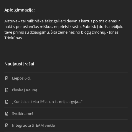
Apie gimnaziją:
Aistuva – tai milžiniška šalis: gali eiti devynis kartus po tris dienas ir
naktis per ošiančius miškus, neprieisi krašto. Pabelsk į duris, nebijok,
tave priims su džiaugsmu. Šita žemė nežino blogų žmonių. - Jonas
Trinkūnas
Naujausi įrašai
Liepos 6 d.
Išvyka į Kauną
„Kur laikas teka lėčiau, o istorija atgyja…“
Sveikiname!
Integruota STEAM veikla