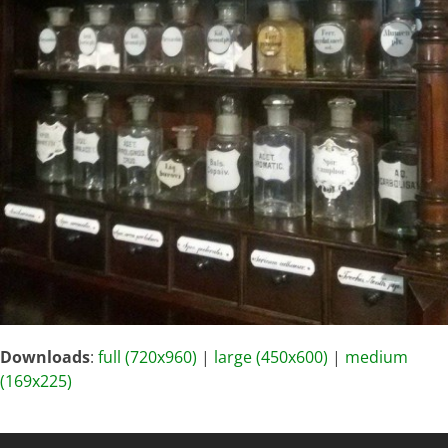
Downloads
:
full (720x960)
|
large (450x600)
|
medium
(169x225)