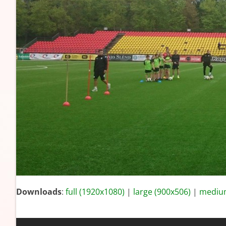
Downloads
:
full (1920x1080)
|
large (900x506)
|
medium