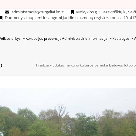
administracija@turgeliai.lm.lt
Mokyklos g. 1, Jezavitiškių k., Šalč
Duomenys kaupiami ir saugomi Juridinių asmenų registre, kodas - 19141
Veiklos sritys
Korupcijos prevencija
Administracinė informacija
Paslaugos
o
Pradžia
»
Edukacinė kūno kultūros pamoka Lietuvos futbolo 