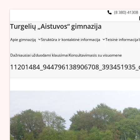
Skip
to
(8 380) 41308
content
Turgelių „Aistuvos“ gimnazija
Apie gimnaziją
Struktūra ir kontaktinė informacija
Teisinė informacija
Dažniausiai užduodami klausimai
Konsultavimasis su visuomene
11201484_944796138906708_393451935_