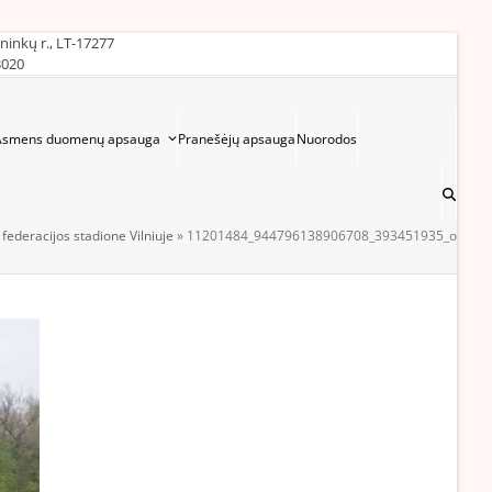
ininkų r., LT-17277
3020
Asmens duomenų apsauga
Pranešėjų apsauga
Nuorodos
federacijos stadione Vilniuje
»
11201484_944796138906708_393451935_o