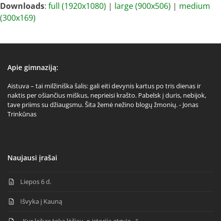
Downloads
:
full (1920x1080)
|
large (900x506)
|
medium
(300x169)
Apie gimnaziją:
Aistuva – tai milžiniška šalis: gali eiti devynis kartus po tris dienas ir
naktis per ošiančius miškus, neprieisi krašto. Pabelsk į duris, nebijok,
tave priims su džiaugsmu. Šita žemė nežino blogų žmonių. - Jonas
Trinkūnas
Naujausi įrašai
Liepos 6 d.
Išvyka į Kauną
„Kur laikas teka lėčiau, o istorija atgyja…“