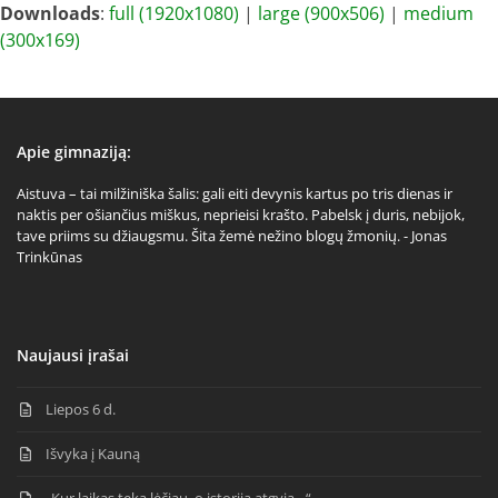
Downloads
:
full (1920x1080)
|
large (900x506)
|
medium
(300x169)
Apie gimnaziją:
Aistuva – tai milžiniška šalis: gali eiti devynis kartus po tris dienas ir
naktis per ošiančius miškus, neprieisi krašto. Pabelsk į duris, nebijok,
tave priims su džiaugsmu. Šita žemė nežino blogų žmonių. - Jonas
Trinkūnas
Naujausi įrašai
Liepos 6 d.
Išvyka į Kauną
„Kur laikas teka lėčiau, o istorija atgyja…“