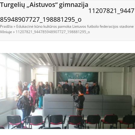
Open
Close
Skip
Turgelių „Aistuvos“ gimnazija
11207821_9447
to
mobile
mobile
content
85948907727_198881295_o
menu
menu
Pradžia
»
Edukacinė kūno kultūros pamoka Lietuvos futbolo federacijos stadione
Vilniuje
»
11207821_944785948907727_198881295_o