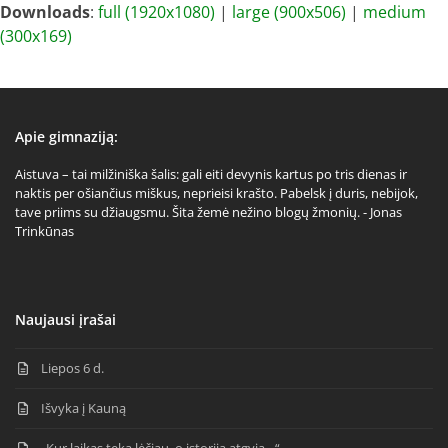
Downloads
:
full (1920x1080)
|
large (900x506)
|
medium
(300x169)
Apie gimnaziją:
Aistuva – tai milžiniška šalis: gali eiti devynis kartus po tris dienas ir
naktis per ošiančius miškus, neprieisi krašto. Pabelsk į duris, nebijok,
tave priims su džiaugsmu. Šita žemė nežino blogų žmonių. - Jonas
Trinkūnas
Naujausi įrašai
Liepos 6 d.
Išvyka į Kauną
„Kur laikas teka lėčiau, o istorija atgyja…“