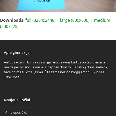
Downloads
:
full (3264x2448)
|
large (800x600)
|
medium
(300x225)
Apie gimnaziją:
Aistuva – tai milžiniška šalis: gali eiti devynis kartus po tris dienas ir
naktis per ošiančius miškus, neprieisi krašto. Pabelsk į duris, nebijok,
tave priims su džiaugsmu. Šita žemė nežino blogų žmonių. - Jonas
Trinkūnas
Naujausi įrašai
Liepos 6 d.