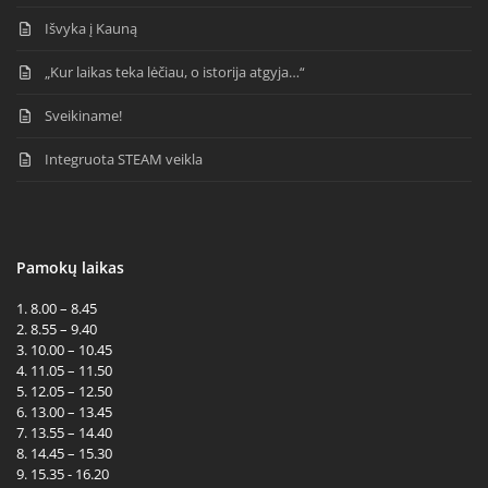
Išvyka į Kauną
„Kur laikas teka lėčiau, o istorija atgyja…“
Sveikiname!
Integruota STEAM veikla
Pamokų laikas
1. 8.00 – 8.45
2. 8.55 – 9.40
3. 10.00 – 10.45
4. 11.05 – 11.50
5. 12.05 – 12.50
6. 13.00 – 13.45
7. 13.55 – 14.40
8. 14.45 – 15.30
9. 15.35 - 16.20