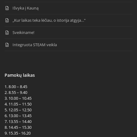
Išvyka į Kauną
„Kur laikas teka lėčiau, o istorija atgyja…“
Sveikiname!
Integruota STEAM veikla
Pamokų laikas
1. 8.00 – 8.45
2. 8.55 – 9.40
3. 10.00 – 10.45
4. 11.05 – 11.50
5. 12.05 – 12.50
6. 13.00 – 13.45
7. 13.55 – 14.40
8. 14.45 – 15.30
9. 15.35 - 16.20