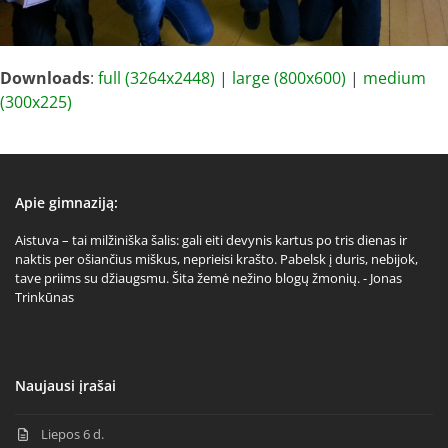
Downloads
:
full (3264x2448)
|
large (800x600)
|
medium
(300x225)
Apie gimnaziją:
Aistuva – tai milžiniška šalis: gali eiti devynis kartus po tris dienas ir
naktis per ošiančius miškus, neprieisi krašto. Pabelsk į duris, nebijok,
tave priims su džiaugsmu. Šita žemė nežino blogų žmonių. - Jonas
Trinkūnas
Naujausi įrašai
Liepos 6 d.