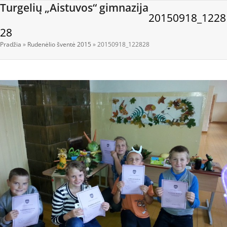
Open
Close
Skip
Turgelių „Aistuvos“ gimnazija
20150918_1228
to
mobile
mobile
content
28
menu
menu
Pradžia
»
Rudenėlio šventė 2015
»
20150918_122828