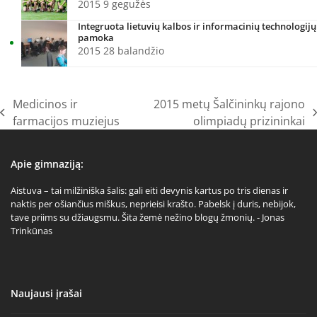
2015 9 gegužės
Integruota lietuvių kalbos ir informacinių technologijų
pamoka
2015 28 balandžio
Medicinos ir
2015 metų Šalčininkų rajono
previous
next
farmacijos muziejus
olimpiadų prizininkai
post:
post:
Apie gimnaziją:
Aistuva – tai milžiniška šalis: gali eiti devynis kartus po tris dienas ir
naktis per ošiančius miškus, neprieisi krašto. Pabelsk į duris, nebijok,
tave priims su džiaugsmu. Šita žemė nežino blogų žmonių. - Jonas
Trinkūnas
Naujausi įrašai