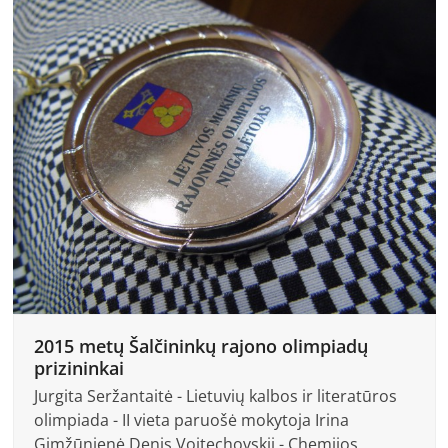
2015 metų Šalčininkų rajono olimpiadų
prizininkai
Jurgita Seržantaitė - Lietuvių kalbos ir literatūros
olimpiada - II vieta paruošė mokytoja Irina
Gimžūnienė Denis Voitechovskij - Chemijos