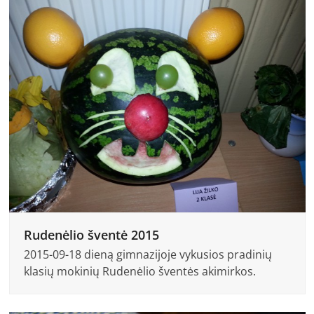
Rudenėlio šventė 2015
2015-09-18 dieną gimnazijoje vykusios pradinių
klasių mokinių Rudenėlio šventės akimirkos.