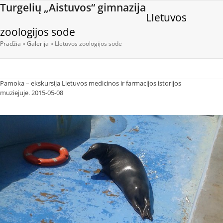
Open
Close
Skip
Turgelių „Aistuvos“ gimnazija
LIetuvos
to
mobile
mobile
content
zoologijos sode
menu
menu
Pradžia
»
Galerija
»
LIetuvos zoologijos sode
Pamoka – ekskursija Lietuvos medicinos ir farmacijos istorijos
muziejuje. 2015-05-08