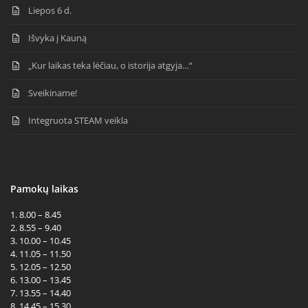
Liepos 6 d.
Išvyka į Kauną
„Kur laikas teka lėčiau, o istorija atgyja…“
Sveikiname!
Integruota STEAM veikla
Pamokų laikas
1. 8.00 – 8.45
2. 8.55 – 9.40
3. 10.00 – 10.45
4. 11.05 – 11.50
5. 12.05 – 12.50
6. 13.00 – 13.45
7. 13.55 – 14.40
8. 14.45 – 15.30