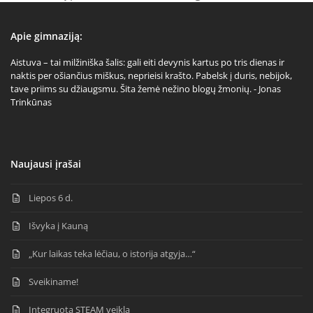
previous
next
post:
post:
Apie gimnaziją:
Aistuva – tai milžiniška šalis: gali eiti devynis kartus po tris dienas ir
naktis per ošiančius miškus, neprieisi krašto. Pabelsk į duris, nebijok,
tave priims su džiaugsmu. Šita žemė nežino blogų žmonių. - Jonas
Trinkūnas
Naujausi įrašai
Liepos 6 d.
Išvyka į Kauną
„Kur laikas teka lėčiau, o istorija atgyja…“
Sveikiname!
Integruota STEAM veikla