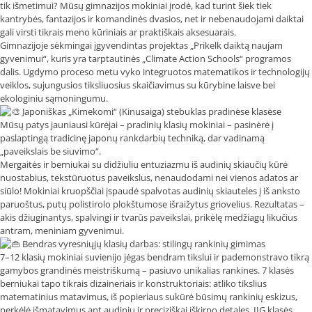
tik išmetimui? Mūsų gimnazijos mokiniai įrodė, kad turint šiek tiek
kantrybės, fantazijos ir komandinės dvasios, net ir nebenaudojami daiktai
gali virsti tikrais meno kūriniais ar praktiškais aksesuarais.
Gimnazijoje sėkmingai įgyvendintas projektas „Prikelk daiktą naujam
gyvenimui“, kuris yra tarptautinės „Climate Action Schools“ programos
dalis. Ugdymo proceso metu vyko integruotos matematikos ir technologijų
veiklos, sujungusios tiksliuosius skaičiavimus su kūrybine laisve bei
ekologiniu sąmoningumu.
Japoniškas „Kimekomi“ (Kinusaiga) stebuklas pradinėse klasėse
Mūsų patys jauniausi kūrėjai – pradinių klasių mokiniai – pasinėrė į
paslaptingą tradicinę japonų rankdarbių techniką, dar vadinamą
„paveikslais be siuvimo“.
Mergaitės ir berniukai su didžiuliu entuziazmu iš audinių skiaučių kūrė
nuostabius, tekstūruotus paveikslus, nenaudodami nei vienos adatos ar
siūlo! Mokiniai kruopščiai įspaudė spalvotas audinių skiauteles į iš anksto
paruoštus, putų polistirolo plokštumose išraižytus griovelius. Rezultatas –
akis džiuginantys, spalvingi ir tvarūs paveikslai, prikėlę medžiagų likučius
antram, meniniam gyvenimui.
Bendras vyresniųjų klasių darbas: stilingų rankinių gimimas
7–12 klasių mokiniai suvienijo jėgas bendram tikslui ir pademonstravo tikrą
gamybos grandinės meistriškumą – pasiuvo unikalias rankines. 7 klasės
berniukai tapo tikrais dizaineriais ir konstruktoriais: atliko tikslius
matematinius matavimus, iš popieriaus sukūrė būsimų rankinių eskizus,
perkėlė išmatavimus ant audinių ir preciziškai iškirpo detales. IIG klasės