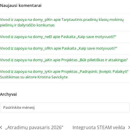
Naujausi komentarai
Vivod iz zapoya na domy_plKn
apie
Tarptautinis pradinių klasių mokinių
piešinių ir dailyraščio konkursas
Vivod iz zapoya na domy_neEl
apie
Paskaita „Kaip save motyvuoti?“
Vivod iz zapoya na domy_ofKn
apie
Paskaita „Kaip save motyvuoti?“
Vivod iz zapoya na domy_jaKn
apie
Projektas „Būk pilietiškas ir atsakingas”
Vivod iz zapoya na domy_iyKn
apie
Projektas „Padrąsinti. Įkvėpti. Palaikyti”
Susitikimas su aktore Kristina Savickyte
Archyvai
Archyvai
„Atradimų pavasaris 2026“
Integruota STEAM veikla