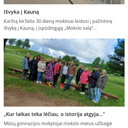
Išvyka į Kauną
Karštą birželio 30 dieną mokiniai leidosi į pažintinę
išvyką į Kauną, į įspūdingąją „Mokslo salą“…
„Kur laikas teka lėčiau, o istorija atgyja…“
Mūsų gimnazijos mokytojai mokslo metus užbaigė