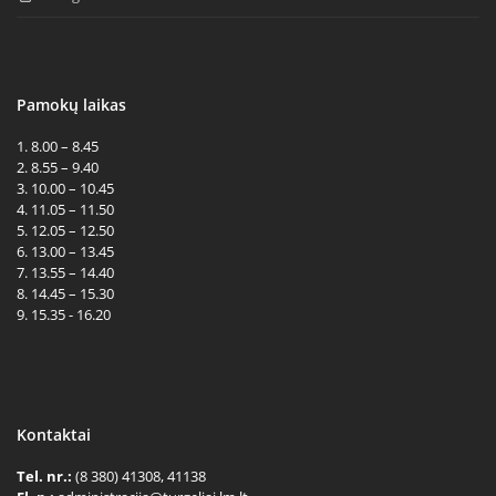
Pamokų laikas
1. 8.00 – 8.45
2. 8.55 – 9.40
3. 10.00 – 10.45
4. 11.05 – 11.50
5. 12.05 – 12.50
6. 13.00 – 13.45
7. 13.55 – 14.40
8. 14.45 – 15.30
9. 15.35 - 16.20
Kontaktai
Tel. nr.:
(8 380) 41308, 41138