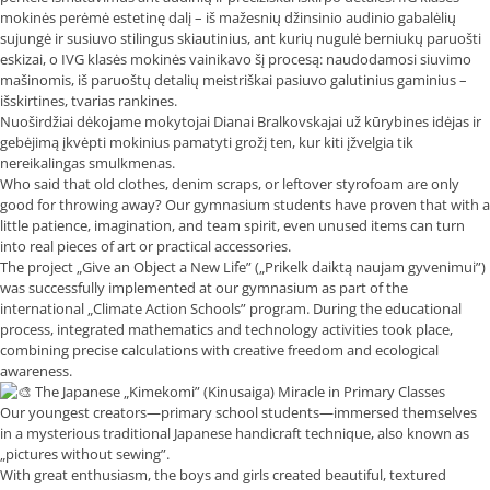
mokinės perėmė estetinę dalį – iš mažesnių džinsinio audinio gabalėlių
sujungė ir susiuvo stilingus skiautinius, ant kurių nugulė berniukų paruošti
eskizai, o IVG klasės mokinės vainikavo šį procesą: naudodamosi siuvimo
mašinomis, iš paruoštų detalių meistriškai pasiuvo galutinius gaminius –
išskirtines, tvarias rankines.
Nuoširdžiai dėkojame mokytojai Dianai Bralkovskajai už kūrybines idėjas ir
gebėjimą įkvėpti mokinius pamatyti grožį ten, kur kiti įžvelgia tik
nereikalingas smulkmenas.
Who said that old clothes, denim scraps, or leftover styrofoam are only
good for throwing away? Our gymnasium students have proven that with a
little patience, imagination, and team spirit, even unused items can turn
into real pieces of art or practical accessories.
The project „Give an Object a New Life” („Prikelk daiktą naujam gyvenimui”)
was successfully implemented at our gymnasium as part of the
international „Climate Action Schools” program. During the educational
process, integrated mathematics and technology activities took place,
combining precise calculations with creative freedom and ecological
awareness.
The Japanese „Kimekomi” (Kinusaiga) Miracle in Primary Classes
Our youngest creators—primary school students—immersed themselves
in a mysterious traditional Japanese handicraft technique, also known as
„pictures without sewing”.
With great enthusiasm, the boys and girls created beautiful, textured