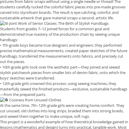
pictures from fabric scraps without using a single needle or thread! The
students carefully tucked the colorful fabric pieces into pre-made grooves
carved into styrofoam boards. The result is eye-catching, colorful, and
sustainable artwork that gave material scraps a second, artistic life.
Joint Work of Senior Classes: The Birth of Stylish Handbags
Students from grades 7–12 joined forces for a common goal and
demonstrated true mastery of the production chain by sewing unique
handbags:
• 7th-grade boys became true designers and engineers: they performed
precise mathematical measurements, created paper sketches of the future
handbags, transferred the measurements onto fabrics, and precisely cut
out the pieces.
• 10th-grade girls took over the aesthetic part—they joined and sewed
stylish patchwork pieces from smaller bits of denim fabric, onto which the
boys’ sketches were transferred.
• 12th-grade girls crowned this process: using sewing machines, they
masterfully sewed the finished products—exclusive, sustainable handbags
—from the prepared parts.
Cosiness from Unused Clothes
At the same time, 7th–12th grade girls were creating home comfort. They
cut unused, old clothes into long strips, braided them into strong braids,
and sewed them together to make unique, soft rugs.
This project is a wonderful example of how theoretical knowledge gained in
lessons (mathematics and design) turns into practical, tangible work. Most