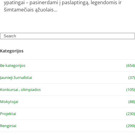
ypatingai – pasinerdami į paslaptingą, legendomis ir
šimtamečiais ąžuolais…
Search
Kategorijos
Be kategorijos
(654)
Jaunieji žurnalistai
(37)
Konkursai , olimpiados
(105)
Mokytojai
(88)
Projektai
(230)
Renginiai
(299)