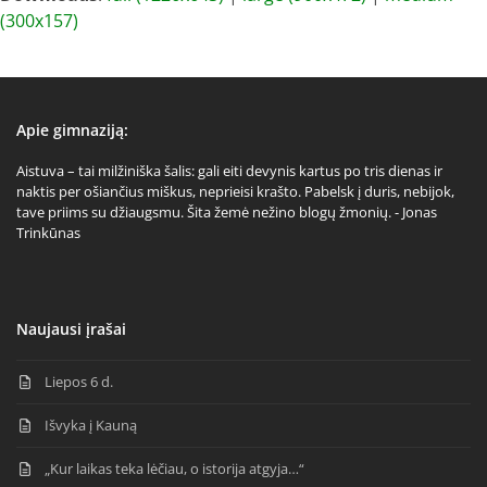
(300x157)
Apie gimnaziją:
Aistuva – tai milžiniška šalis: gali eiti devynis kartus po tris dienas ir
naktis per ošiančius miškus, neprieisi krašto. Pabelsk į duris, nebijok,
tave priims su džiaugsmu. Šita žemė nežino blogų žmonių. - Jonas
Trinkūnas
Naujausi įrašai
Liepos 6 d.
Išvyka į Kauną
„Kur laikas teka lėčiau, o istorija atgyja…“