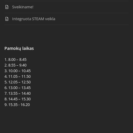
Sveikiname!
Integruota STEAM veikla
Pamokų laikas
1. 8.00 – 8.45
2. 8.55 – 9.40
3. 10.00 – 10.45
4. 11.05 – 11.50
5. 12.05 – 12.50
6. 13.00 – 13.45
7. 13.55 – 14.40
8. 14.45 – 15.30
9. 15.35 - 16.20