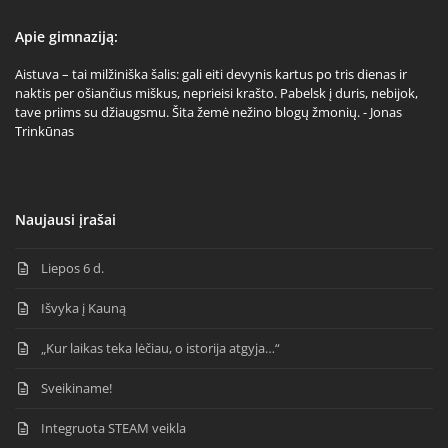
Apie gimnaziją:
Aistuva – tai milžiniška šalis: gali eiti devynis kartus po tris dienas ir
naktis per ošiančius miškus, neprieisi krašto. Pabelsk į duris, nebijok,
tave priims su džiaugsmu. Šita žemė nežino blogų žmonių. - Jonas
Trinkūnas
Naujausi įrašai
Liepos 6 d.
Išvyka į Kauną
„Kur laikas teka lėčiau, o istorija atgyja…“
Sveikiname!
Integruota STEAM veikla