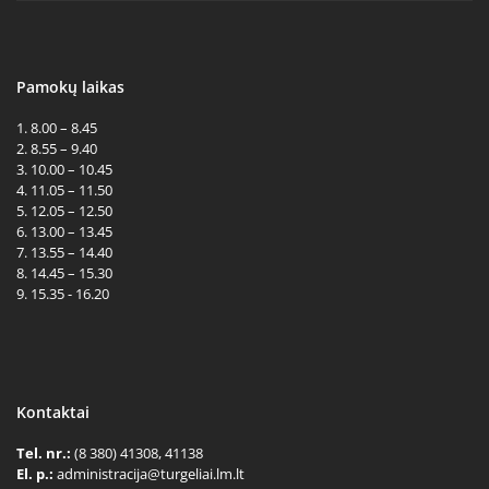
Pamokų laikas
1. 8.00 – 8.45
2. 8.55 – 9.40
3. 10.00 – 10.45
4. 11.05 – 11.50
5. 12.05 – 12.50
6. 13.00 – 13.45
7. 13.55 – 14.40
8. 14.45 – 15.30
9. 15.35 - 16.20
Kontaktai
Tel. nr.:
(8 380) 41308, 41138
El. p.:
administracija@turgeliai.lm.lt