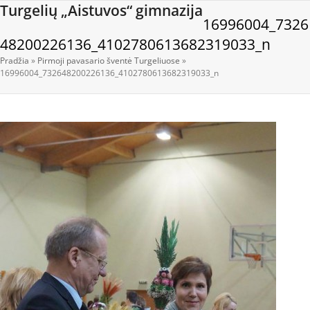
Open
Close
Skip
Turgelių „Aistuvos“ gimnazija
16996004_7326
to
mobile
mobile
content
48200226136_4102780613682319033_n
menu
menu
Pradžia
»
Pirmoji pavasario šventė Turgeliuose
»
16996004_732648200226136_4102780613682319033_n