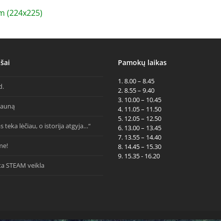
 (224x225)
šai
Pamokų laikas
1. 8.00 – 8.45
d.
2. 8.55 – 9.40
3. 10.00 – 10.45
Kauną
4. 11.05 – 11.50
5. 12.05 – 12.50
s teka lėčiau, o istorija atgyja…“
6. 13.00 – 13.45
7. 13.55 – 14.40
me!
8. 14.45 – 15.30
9. 15.35 - 16.20
ta STEAM veikla