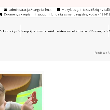
administracija@turgeliai.lm.lt
Mokyklos g. 1, Jezavitiškių k., Šalč
Duomenys kaupiami ir saugomi Juridinių asmenų registre, kodas - 19141
Veiklos sritys
Korupcijos prevencija
Administracinė informacija
Paslaugos
Pradžia
»
R