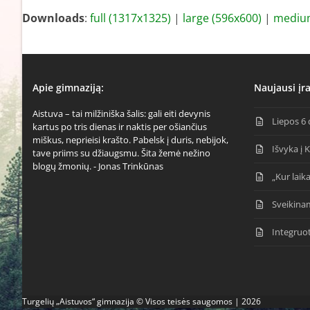
Downloads
:
full (1317x1325)
|
large (596x600)
|
medium
Apie gimnaziją:
Naujausi įra
Aistuva – tai milžiniška šalis: gali eiti devynis
Liepos 6 
kartus po tris dienas ir naktis per ošiančius
miškus, neprieisi krašto. Pabelsk į duris, nebijok,
Išvyka į 
tave priims su džiaugsmu. Šita žemė nežino
blogų žmonių. - Jonas Trinkūnas
„Kur laika
Sveikina
Integruo
Turgelių „Aistuvos“ gimnazija © Visos teisės saugomos | 2026