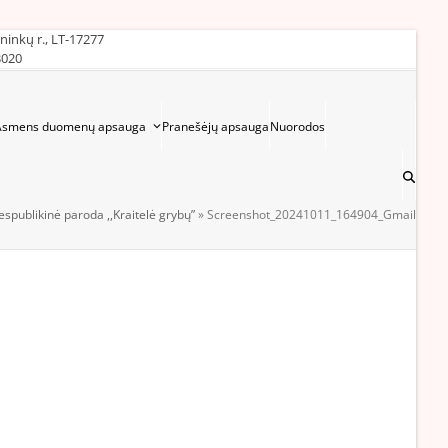
ininkų r., LT-17277
3020
Asmens duomenų apsauga
Pranešėjų apsauga
Nuorodos
espublikinė paroda ,,Kraitelė grybų”
»
Screenshot_20241011_164904_Gmail