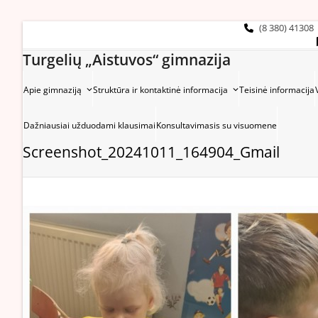
Skip
to
(8 380) 41308
content
Turgelių „Aistuvos“ gimnazija
Apie gimnaziją
Struktūra ir kontaktinė informacija
Teisinė informacija
Dažniausiai užduodami klausimai
Konsultavimasis su visuomene
Screenshot_20241011_164904_Gmail