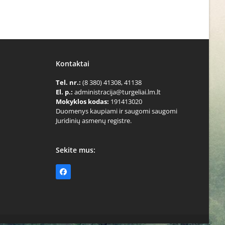
Kontaktai
Tel. nr.:
(8 380) 41308, 41138
El. p.:
administracija@turgeliai.lm.lt
Mokyklos kodas:
191413020
Duomenys kaupiami ir saugomi saugomi
Juridinių asmenų registre.
Sekite mus:
Facebook