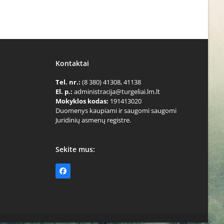
Kontaktai
Tel. nr.:
(8 380) 41308, 41138
El. p.:
administracija@turgeliai.lm.lt
Mokyklos kodas:
191413020
Duomenys kaupiami ir saugomi saugomi
Juridinių asmenų registre.
Sekite mus:
Facebook