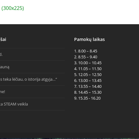
(300x225)
šai
Pamokų laikas
1. 8.00 – 8.45
d.
2. 8.55 – 9.40
3. 10.00 – 10.45
Kauną
4. 11.05 – 11.50
5. 12.05 – 12.50
s teka lėčiau, o istorija atgyja…“
6. 13.00 – 13.45
7. 13.55 – 14.40
me!
8. 14.45 – 15.30
9. 15.35 - 16.20
ta STEAM veikla