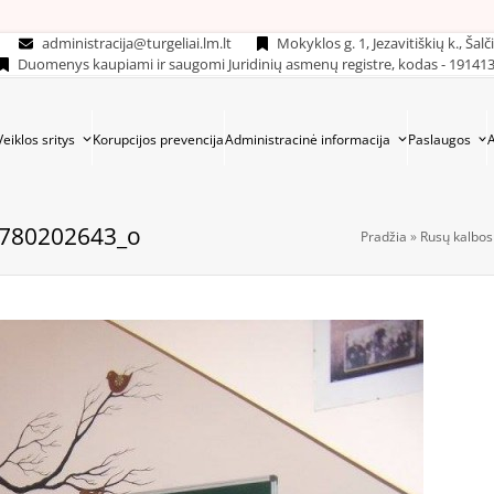
administracija@turgeliai.lm.lt
Mokyklos g. 1, Jezavitiškių k., Šalč
Duomenys kaupiami ir saugomi Juridinių asmenų registre, kodas - 19141
Veiklos sritys
Korupcijos prevencija
Administracinė informacija
Paslaugos
780202643_o
Pradžia
»
Rusų kalbos