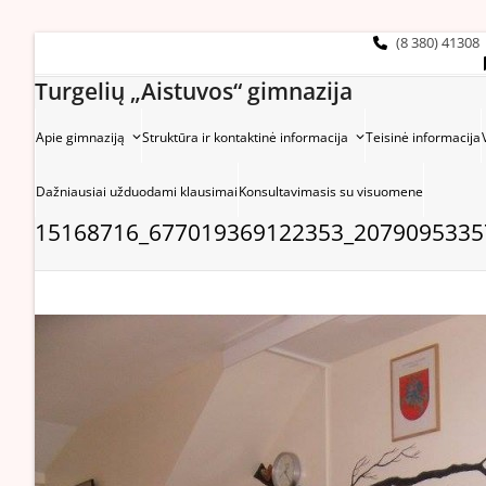
Skip
to
(8 380) 41308
content
Turgelių „Aistuvos“ gimnazija
Apie gimnaziją
Struktūra ir kontaktinė informacija
Teisinė informacija
Dažniausiai užduodami klausimai
Konsultavimasis su visuomene
15168716_677019369122353_2079095335