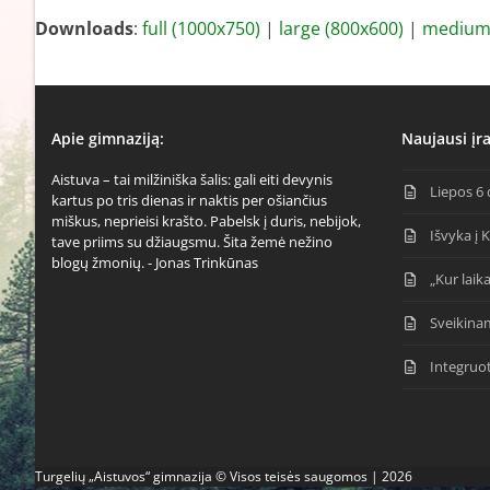
Downloads
:
full (1000x750)
|
large (800x600)
|
medium 
Apie gimnaziją:
Naujausi įra
Aistuva – tai milžiniška šalis: gali eiti devynis
Liepos 6 
kartus po tris dienas ir naktis per ošiančius
miškus, neprieisi krašto. Pabelsk į duris, nebijok,
Išvyka į 
tave priims su džiaugsmu. Šita žemė nežino
blogų žmonių. - Jonas Trinkūnas
„Kur laika
Sveikina
Integruo
Turgelių „Aistuvos“ gimnazija © Visos teisės saugomos | 2026