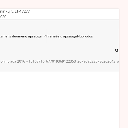
ininkų r., LT-17277
3020
Asmens duomenų apsauga
Pranešėjų apsauga
Nuorodos
 olimpiada 2016
»
15168716_677019369122353_2079095335780202643_o