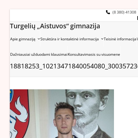
Skip
to
(8 380) 41308
content
Turgelių „Aistuvos“ gimnazija
Apie gimnaziją
Struktūra ir kontaktinė informacija
Teisinė informacija
Dažniausiai užduodami klausimai
Konsultavimasis su visuomene
18818253_10213471840054080_30035723