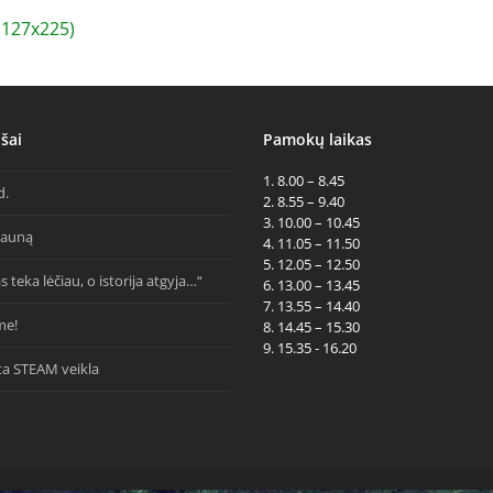
127x225)
šai
Pamokų laikas
1. 8.00 – 8.45
d.
2. 8.55 – 9.40
3. 10.00 – 10.45
Kauną
4. 11.05 – 11.50
5. 12.05 – 12.50
s teka lėčiau, o istorija atgyja…“
6. 13.00 – 13.45
7. 13.55 – 14.40
me!
8. 14.45 – 15.30
9. 15.35 - 16.20
ta STEAM veikla