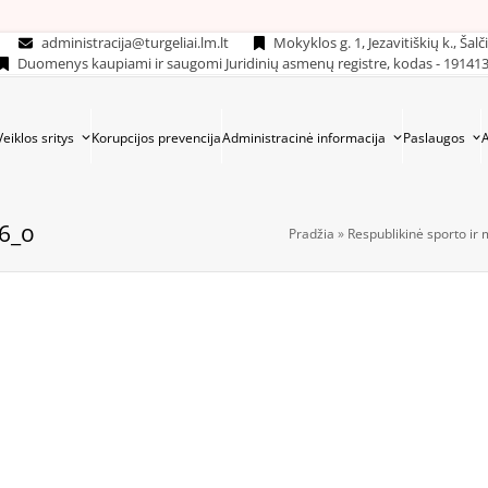
administracija@turgeliai.lm.lt
Mokyklos g. 1, Jezavitiškių k., Šalč
Duomenys kaupiami ir saugomi Juridinių asmenų registre, kodas - 19141
Veiklos sritys
Korupcijos prevencija
Administracinė informacija
Paslaugos
6_o
Pradžia
»
Respublikinė sporto ir