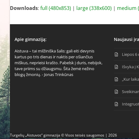
Downloads
:
full (480x853)
|
large (338x600)
|
medium (
Apie gimnaziją:
Naujausi įra
Aistuva – tai milžiniška šalis: gali eiti devynis
Liepos 6 
kartus po tris dienas ir naktis per ošiančius
miškus, neprieisi krašto. Pabelsk į duris, nebijok,
Išvyka į 
tave priims su džiaugsmu. Šita žemė nežino
blogų žmonių. - Jonas Trinkūnas
„Kur laika
Sveikina
Integruo
Turgelių „Aistuvos“ gimnazija © Visos teisės saugomos | 2026