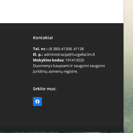
Kontaktai
Tel. nr.:
(8 380) 41308, 41138
El. p.:
administracija@turgeliai.lm.lt
Mokyklos kodas:
191413020
Duomenys kaupiami ir saugomi saugomi
Juridinių asmenų registre.
Sekite mus:
Facebook