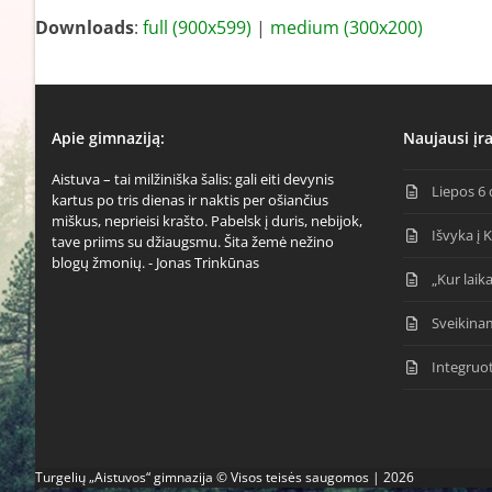
Downloads
:
full (900x599)
|
medium (300x200)
Apie gimnaziją:
Naujausi įra
Aistuva – tai milžiniška šalis: gali eiti devynis
Liepos 6 
kartus po tris dienas ir naktis per ošiančius
miškus, neprieisi krašto. Pabelsk į duris, nebijok,
Išvyka į 
tave priims su džiaugsmu. Šita žemė nežino
blogų žmonių. - Jonas Trinkūnas
„Kur laika
Sveikina
Integruo
Turgelių „Aistuvos“ gimnazija © Visos teisės saugomos | 2026