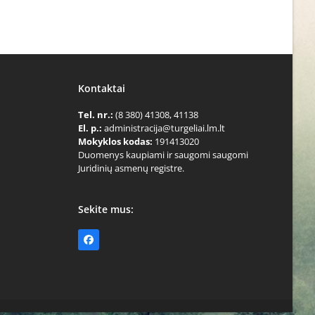
Kontaktai
Tel. nr.:
(8 380) 41308, 41138
El. p.:
administracija@turgeliai.lm.lt
Mokyklos kodas:
191413020
Duomenys kaupiami ir saugomi saugomi
Juridinių asmenų registre.
Sekite mus:
Facebook