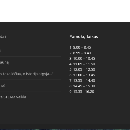
šai
Pamokų laikas
1. 8.00 – 8.45
d.
2. 8.55 – 9.40
3. 10.00 – 10.45
Kauną
4. 11.05 – 11.50
5. 12.05 – 12.50
s teka lėčiau, o istorija atgyja…“
6. 13.00 – 13.45
7. 13.55 – 14.40
me!
8. 14.45 – 15.30
9. 15.35 - 16.20
ta STEAM veikla