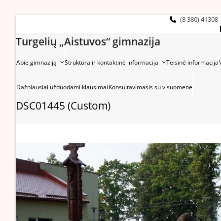
Skip
to
(8 380) 41308
content
Turgelių „Aistuvos“ gimnazija
Apie gimnaziją
Struktūra ir kontaktinė informacija
Teisinė informacija
Dažniausiai užduodami klausimai
Konsultavimasis su visuomene
DSC01445 (Custom)