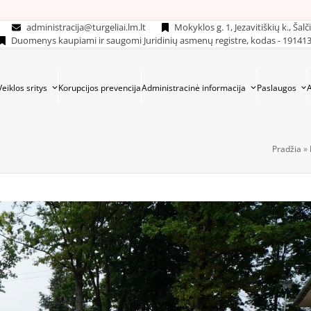
administracija@turgeliai.lm.lt
Mokyklos g. 1, Jezavitiškių k., Šalč
Duomenys kaupiami ir saugomi Juridinių asmenų registre, kodas - 19141
Veiklos sritys
Korupcijos prevencija
Administracinė informacija
Paslaugos
Pradžia
»