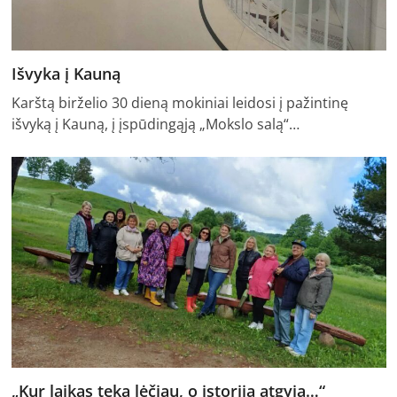
Išvyka į Kauną
Karštą birželio 30 dieną mokiniai leidosi į pažintinę
išvyką į Kauną, į įspūdingąją „Mokslo salą“…
„Kur laikas teka lėčiau, o istorija atgyja…“