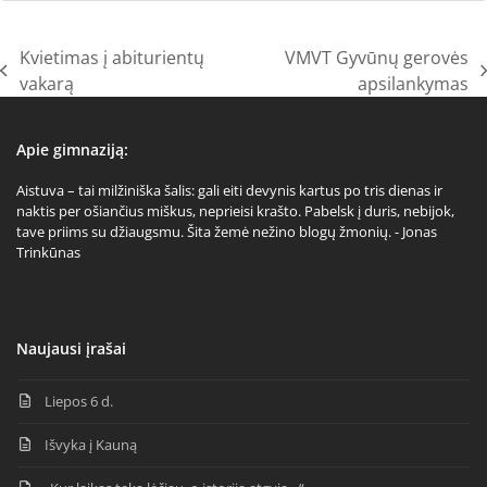
Kvietimas į abiturientų
VMVT Gyvūnų gerovės
previous
next
vakarą
apsilankymas
post:
post:
Apie gimnaziją:
Aistuva – tai milžiniška šalis: gali eiti devynis kartus po tris dienas ir
naktis per ošiančius miškus, neprieisi krašto. Pabelsk į duris, nebijok,
tave priims su džiaugsmu. Šita žemė nežino blogų žmonių. - Jonas
Trinkūnas
Naujausi įrašai
Liepos 6 d.
Išvyka į Kauną