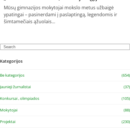
Mūsų gimnazijos mokytojai mokslo metus užbaigė
ypatingai – pasinerdami į paslaptingą, legendomis ir
šimtamečiais ąžuolais…
Search
Kategorijos
Be kategorijos
(654)
Jaunieji žurnalistai
(37)
Konkursai , olimpiados
(105)
Mokytojai
(88)
Projektai
(230)