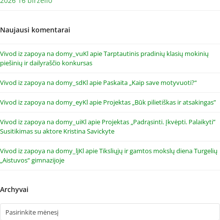
2026 16 birželio
Naujausi komentarai
Vivod iz zapoya na domy_vuKl
apie
Tarptautinis pradinių klasių mokinių
piešinių ir dailyraščio konkursas
Vivod iz zapoya na domy_sdKl
apie
Paskaita „Kaip save motyvuoti?“
Vivod iz zapoya na domy_eyKl
apie
Projektas „Būk pilietiškas ir atsakingas”
Vivod iz zapoya na domy_uiKl
apie
Projektas „Padrąsinti. Įkvėpti. Palaikyti”
Susitikimas su aktore Kristina Savickyte
Vivod iz zapoya na domy_ljKl
apie
Tiksliųjų ir gamtos mokslų diena Turgelių
„Aistuvos“ gimnazijoje
Archyvai
Archyvai