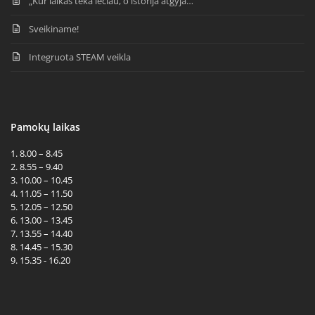
„Kur laikas teka lėčiau, o istorija atgyja…“
Sveikiname!
Integruota STEAM veikla
Pamokų laikas
1. 8.00 – 8.45
2. 8.55 – 9.40
3. 10.00 – 10.45
4. 11.05 – 11.50
5. 12.05 – 12.50
6. 13.00 – 13.45
7. 13.55 – 14.40
8. 14.45 – 15.30
9. 15.35 - 16.20