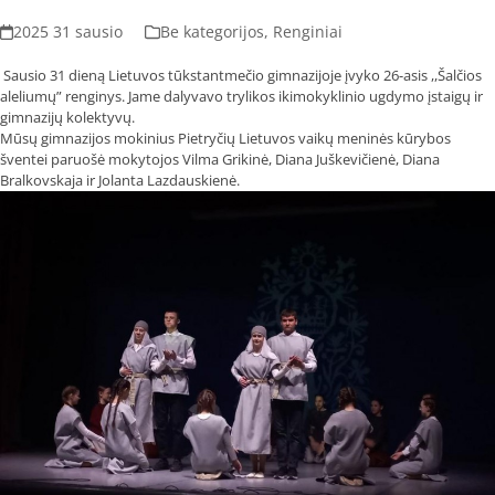
2025 31 sausio
Be kategorijos
,
Renginiai
Sausio 31 dieną Lietuvos tūkstantmečio gimnazijoje įvyko 26-asis ,,Šalčios
aleliumų” renginys. Jame dalyvavo trylikos ikimokyklinio ugdymo įstaigų ir
gimnazijų kolektyvų.
Mūsų gimnazijos mokinius Pietryčių Lietuvos vaikų meninės kūrybos
šventei paruošė mokytojos Vilma Grikinė, Diana Juškevičienė, Diana
Bralkovskaja ir Jolanta Lazdauskienė.