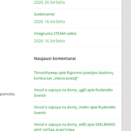
2026 26 birželio
Sveikiname!
2026 16 birželio
Integruota STEAM veikla
2026 16 birželio
Naujausi komentarai
Timsothywep
apie
Rajoninis poezijos skaitovų
konkursas „Vesna poeziji“
Vivod iz zapoya na domy_qgEl
apie
Rudenėlio
, pamokė,
šventė
Vivod iz zapoya na domy_meKn
apie
Rudenėlio
šventė
Vivod iz zapoya na domy_edEl
apie
SKELBIMAS
APIE VIEŠĄJĮ AUKCIONĄ