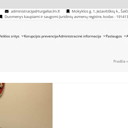
administracija@turgeliai.lm.lt
Mokyklos g. 1, Jezavitiškių k., Šalč
Duomenys kaupiami ir saugomi Juridinių asmenų registre, kodas - 19141
Veiklos sritys
Korupcijos prevencija
Administracinė informacija
Paslaugos
Pradžia