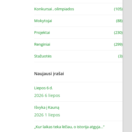
Konkursai , olimpiados
(105)
Mokytojai
(88)
Projektai
(230)
Renginiai
(299)
Stažuotės
(3)
Naujausi įrašai
Liepos 6 d.
2026 6 liepos
Išvyka į Kauną
2026 1 liepos
„Kur laikas teka lėčiau, o istorija atgyja…“