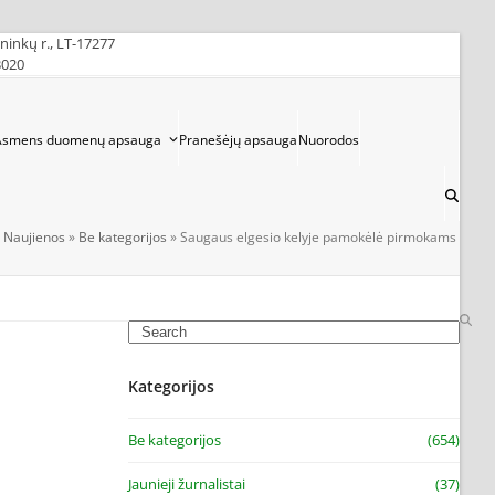
ininkų r., LT-17277
3020
Asmens duomenų apsauga
Pranešėjų apsauga
Nuorodos
»
Naujienos
»
Be kategorijos
»
Saugaus elgesio kelyje pamokėlė pirmokams
Search
Kategorijos
Be kategorijos
(654)
Jaunieji žurnalistai
(37)