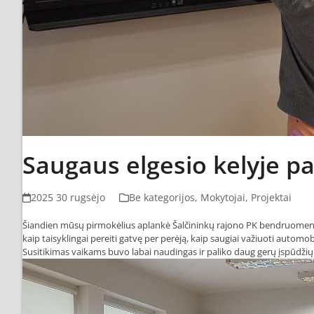
Saugaus elgesio kelyje
2025 30 rugsėjo
Be kategorijos
,
Mokytojai
,
Projektai
Šiandien mūsų pirmokėlius aplankė Šalčininkų rajono PK bendruomenės 
kaip taisyklingai pereiti gatvę per perėją, kaip saugiai važiuoti automob
Susitikimas vaikams buvo labai naudingas ir paliko daug gerų įspūdžių