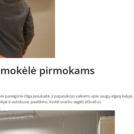
 pamokėlė pirmokams
pareigūnė Olga Jasiukaitė. Ji papasakojo vaikams apie saugų elgesį kelyje
ilyje ir autobuse, paaiškino, kodėl svarbu segėti atšvaitus.
.