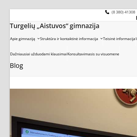
Skip
to
(8 380) 41308
content
Turgelių „Aistuvos“ gimnazija
Apie gimnaziją
Struktūra ir kontaktinė informacija
Teisinė informacija
Dažniausiai užduodami klausimai
Konsultavimasis su visuomene
Blog