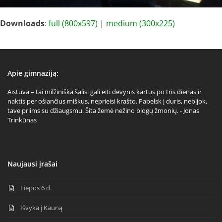
Downloads
:
full (800x597)
|
medium (300x225)
Apie gimnaziją:
Aistuva – tai milžiniška šalis: gali eiti devynis kartus po tris dienas ir
naktis per ošiančius miškus, neprieisi krašto. Pabelsk į duris, nebijok,
tave priims su džiaugsmu. Šita žemė nežino blogų žmonių. - Jonas
Trinkūnas
Naujausi įrašai
Liepos 6 d.
Išvyka į Kauną