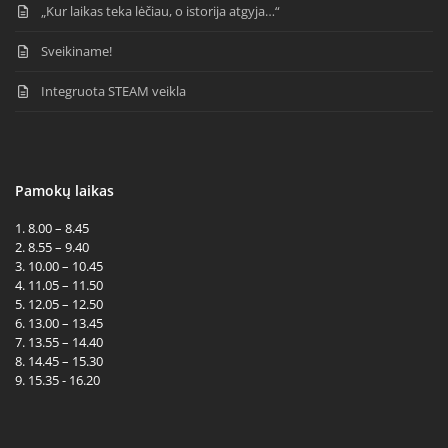
„Kur laikas teka lėčiau, o istorija atgyja…“
Sveikiname!
Integruota STEAM veikla
Pamokų laikas
1. 8.00 – 8.45
2. 8.55 – 9.40
3. 10.00 – 10.45
4. 11.05 – 11.50
5. 12.05 – 12.50
6. 13.00 – 13.45
7. 13.55 – 14.40
8. 14.45 – 15.30
9. 15.35 - 16.20