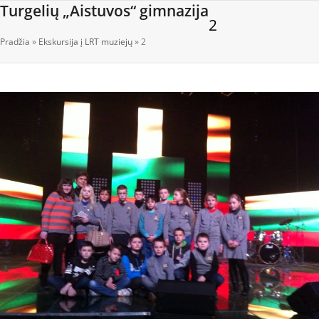
Open
Close
Skip
Turgelių „Aistuvos“ gimnazija
2
to
mobile
mobile
content
Pradžia
»
Ekskursija į LRT muziejų
»
2
menu
menu