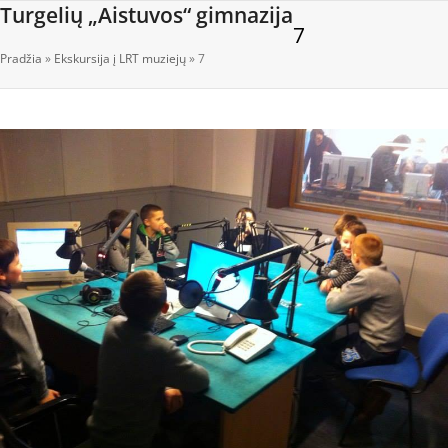
Open
Close
Skip
Turgelių „Aistuvos“ gimnazija
7
to
mobile
mobile
content
Pradžia
»
Ekskursija į LRT muziejų
»
7
menu
menu