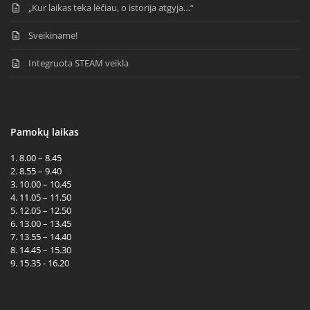
„Kur laikas teka lėčiau, o istorija atgyja…“
Sveikiname!
Integruota STEAM veikla
Pamokų laikas
1. 8.00 – 8.45
2. 8.55 – 9.40
3. 10.00 – 10.45
4. 11.05 – 11.50
5. 12.05 – 12.50
6. 13.00 – 13.45
7. 13.55 – 14.40
8. 14.45 – 15.30
9. 15.35 - 16.20