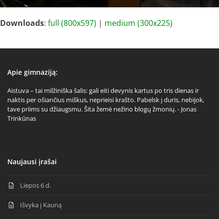
Downloads
:
full (800x597)
|
medium (300x225)
Apie gimnaziją:
Aistuva – tai milžiniška šalis: gali eiti devynis kartus po tris dienas ir
naktis per ošiančius miškus, neprieisi krašto. Pabelsk į duris, nebijok,
tave priims su džiaugsmu. Šita žemė nežino blogų žmonių. - Jonas
Trinkūnas
Naujausi įrašai
Liepos 6 d.
Išvyka į Kauną