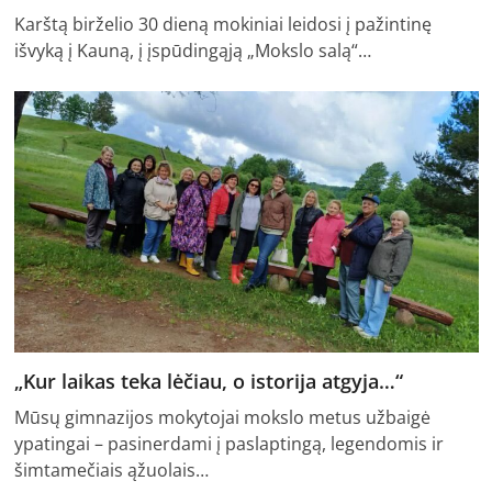
Karštą birželio 30 dieną mokiniai leidosi į pažintinę
išvyką į Kauną, į įspūdingąją „Mokslo salą“…
„Kur laikas teka lėčiau, o istorija atgyja…“
Mūsų gimnazijos mokytojai mokslo metus užbaigė
ypatingai – pasinerdami į paslaptingą, legendomis ir
šimtamečiais ąžuolais…