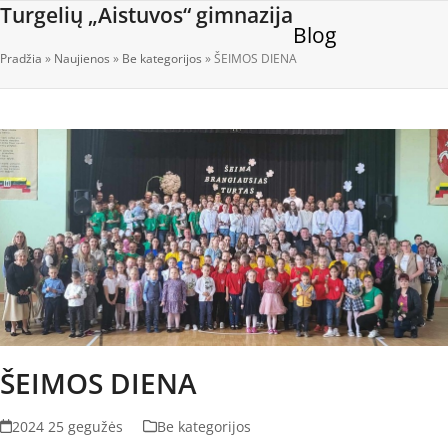
Open
Close
Skip
Turgelių „Aistuvos“ gimnazija
Blog
to
mobile
mobile
content
Pradžia
»
Naujienos
»
Be kategorijos
»
ŠEIMOS DIENA
menu
menu
ŠEIMOS DIENA
2024 25 gegužės
Be kategorijos