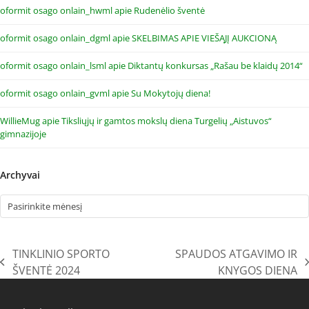
oformit osago onlain_hwml
apie
Rudenėlio šventė
oformit osago onlain_dgml
apie
SKELBIMAS APIE VIEŠĄJĮ AUKCIONĄ
oformit osago onlain_lsml
apie
Diktantų konkursas „Rašau be klaidų 2014“
oformit osago onlain_gvml
apie
Su Mokytojų diena!
WillieMug
apie
Tiksliųjų ir gamtos mokslų diena Turgelių „Aistuvos“
gimnazijoje
Archyvai
Archyvai
TINKLINIO SPORTO
SPAUDOS ATGAVIMO IR
previous
next
ŠVENTĖ 2024
KNYGOS DIENA
post:
post: