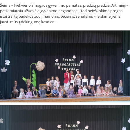
Šeima – kiekvieno žmogaus gyvenimo pamatas, pradžių pradžia. Artimieji –
patikimiausia užuovėja gyvenimo negandose…Tad neieškokime progos
ištarti šiltą padėkos žodį mamoms, tėčiams, seneliams – leiskime jiems
jausti mūsų dėkingumą kasdien…