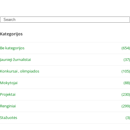
Search
Kategorijos
Be kategorijos
(654)
Jaunieji žurnalistai
(37)
Konkursai , olimpiados
(105)
Mokytojai
(88)
Projektai
(230)
Renginiai
(299)
Stažuotės
(3)