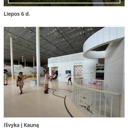
Liepos 6 d.
Išvyka į Kauną