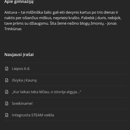
Apie gimnaziją:
Aistuva – tai milžiniška šalis: gali eiti devynis kartus po tris dienas ir
naktis per ošiančius miškus, neprieisi krašto. Pabelsk į duris, nebijok,
tave priims su džiaugsmu. Šita žemė nežino blogų žmonių. - Jonas
Trinkūnas
Naujausi įrašai
Liepos 6 d.
Išvyka į Kauną
„Kur laikas teka lėčiau, o istorija atgyja…“
Sveikiname!
Integruota STEAM veikla