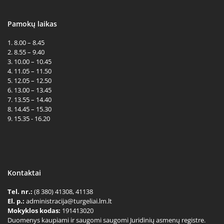
Pamokų laikas
1. 8.00 – 8.45
2. 8.55 – 9.40
3. 10.00 – 10.45
4. 11.05 – 11.50
5. 12.05 – 12.50
6. 13.00 – 13.45
7. 13.55 – 14.40
8. 14.45 – 15.30
9. 15.35 - 16.20
Kontaktai
Tel. nr.:
(8 380) 41308, 41138
El. p.:
administracija@turgeliai.lm.lt
Mokyklos kodas:
191413020
Duomenys kaupiami ir saugomi saugomi Juridinių asmenų registre.