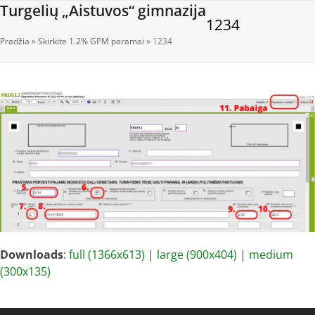
Open
Close
Skip
Turgelių „Aistuvos“ gimnazija
1234
to
mobile
mobile
content
Pradžia
»
Skirkite 1.2% GPM paramai
»
1234
menu
menu
Downloads
:
full (1366x613)
|
large (900x404)
|
medium
(300x135)