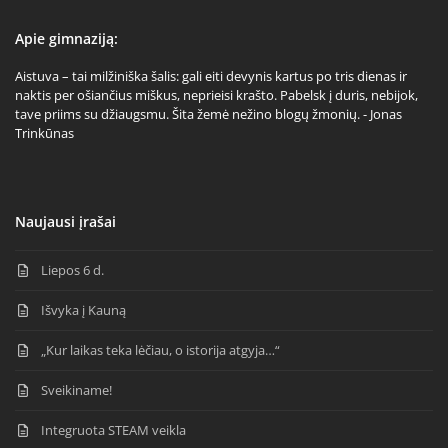
Apie gimnaziją:
Aistuva – tai milžiniška šalis: gali eiti devynis kartus po tris dienas ir
naktis per ošiančius miškus, neprieisi krašto. Pabelsk į duris, nebijok,
tave priims su džiaugsmu. Šita žemė nežino blogų žmonių. - Jonas
Trinkūnas
Naujausi įrašai
Liepos 6 d.
Išvyka į Kauną
„Kur laikas teka lėčiau, o istorija atgyja…“
Sveikiname!
Integruota STEAM veikla