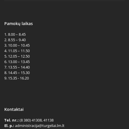
Pamokų laikas
1. 8.00 – 8.45
2. 8.55 – 9.40
3. 10.00 – 10.45
4. 11.05 – 11.50
5. 12.05 – 12.50
6. 13.00 – 13.45
7. 13.55 – 14.40
8. 14.45 – 15.30
9. 15.35 - 16.20
Kontaktai
Tel. nr.:
(8 380) 41308, 41138
El. p.:
administracija@turgeliai.lm.lt