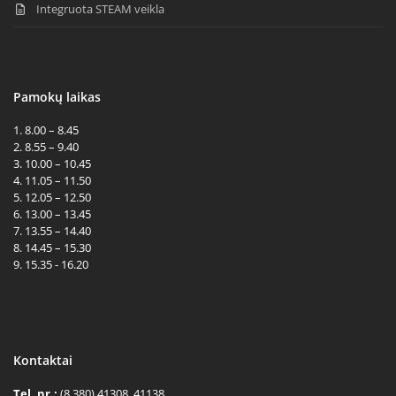
Integruota STEAM veikla
Pamokų laikas
1. 8.00 – 8.45
2. 8.55 – 9.40
3. 10.00 – 10.45
4. 11.05 – 11.50
5. 12.05 – 12.50
6. 13.00 – 13.45
7. 13.55 – 14.40
8. 14.45 – 15.30
9. 15.35 - 16.20
Kontaktai
Tel. nr.:
(8 380) 41308, 41138