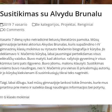
Susitikimas su Alvydu Brunalu
2019 7 vasario
Be kategorijos
,
Projektai
,
Renginiai
0 Comments
Vasario 7 dieną vyko netradicinė lietuvių literatūros pamoka. Mūsų
gimnazijoje lankėsi aktorius Alvydas Brunalas, kuris supažindino I-IV
gimnazinių klasių mokinius su Vytauto Mačernio biografija ir kūryba. Jis
deklamavo V. Mačernio kūrybą, labai jausmingai perteikdamas visus
eilėraščių vaizdus. Buvo matyti, kad aktorius rašytojo gyvenimą ir visus
kūrinius tarsi pats išgyveno. Buvo įdomu, malonu klausyti. Susitikimas
visiems buvo naudingas, nes V. Mačernis yra vienas iš privalomųjų autorių,
ir jo kūrybą kiekvienam iš susirinkusiųjų tikrai teks nagrinėti.
Taigi, labai džiugu, kad mūsų gimnazijoje lankosi tokie žmonės, kurie mus
priartina prie meno ir suteikia daug naudingos informacijos bei potyrių.
III G klasės mokiniai