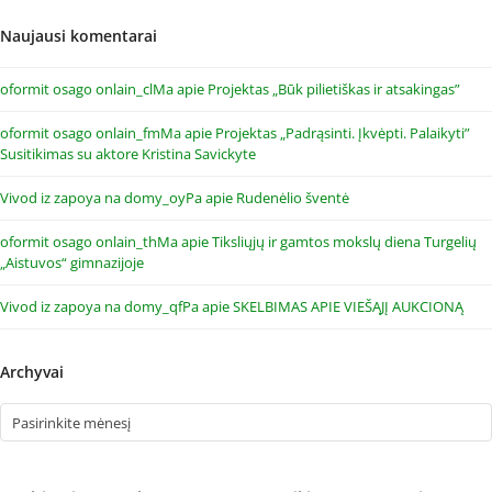
Naujausi komentarai
oformit osago onlain_clMa
apie
Projektas „Būk pilietiškas ir atsakingas”
oformit osago onlain_fmMa
apie
Projektas „Padrąsinti. Įkvėpti. Palaikyti”
Susitikimas su aktore Kristina Savickyte
Vivod iz zapoya na domy_oyPa
apie
Rudenėlio šventė
oformit osago onlain_thMa
apie
Tiksliųjų ir gamtos mokslų diena Turgelių
„Aistuvos“ gimnazijoje
Vivod iz zapoya na domy_qfPa
apie
SKELBIMAS APIE VIEŠĄJĮ AUKCIONĄ
Archyvai
Archyvai