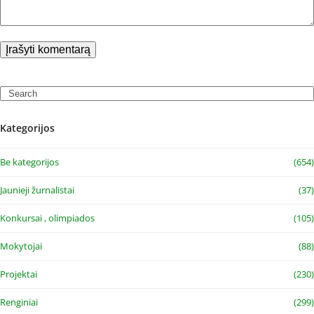
Search
Kategorijos
Be kategorijos
(654)
Jaunieji žurnalistai
(37)
Konkursai , olimpiados
(105)
Mokytojai
(88)
Projektai
(230)
Renginiai
(299)