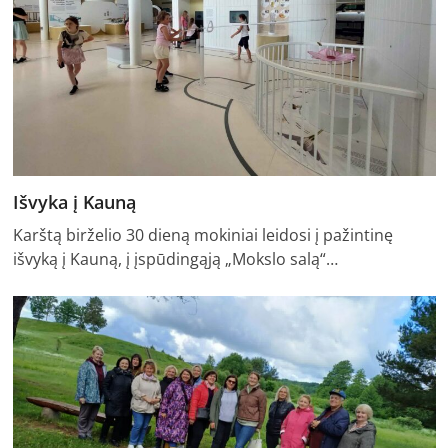
Išvyka į Kauną
Karštą birželio 30 dieną mokiniai leidosi į pažintinę
išvyką į Kauną, į įspūdingąją „Mokslo salą“…