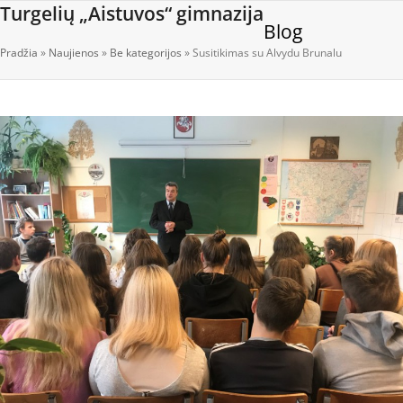
Open
Close
Skip
Turgelių „Aistuvos“ gimnazija
Blog
to
mobile
mobile
content
Pradžia
»
Naujienos
»
Be kategorijos
»
Susitikimas su Alvydu Brunalu
menu
menu