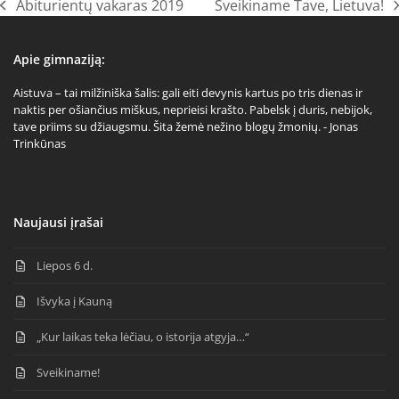
Abiturientų vakaras 2019
Sveikiname Tave, Lietuva!
previous
next
post:
post:
Apie gimnaziją:
Aistuva – tai milžiniška šalis: gali eiti devynis kartus po tris dienas ir
naktis per ošiančius miškus, neprieisi krašto. Pabelsk į duris, nebijok,
tave priims su džiaugsmu. Šita žemė nežino blogų žmonių. - Jonas
Trinkūnas
Naujausi įrašai
Liepos 6 d.
Išvyka į Kauną
„Kur laikas teka lėčiau, o istorija atgyja…“
Sveikiname!