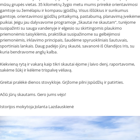
mūsų grupės vietas. 35 kilometrų žygio metu mums prireikė orientavimosi
gamtoje su žemėlapiu ir kompasu įgūdžių. Visus iššūkius ir sunkumus
gamtoje, orientavimosi įgūdžių pritaikymą, pastabumą, planavimą įveikėme
puikiai. Jeigu jau dalyvavome programoje „Skautai ne skautam“, turėjome
susipažinti su sauga vandenyje ir elgesio su skirtingomis plaukimo
priemonėmis taisyklėmis, praktiškai susipažinome su gelbėjimosi
priemonėmis, irklavimo principais, šaudėme spyruokliniais šautuvais,
sportiniais lankais. Daug padėjo jūrų skautė, savanorė iš Olandijos Iris, su
kuria bendravome anglų kalba.
Kiekvieną rytą ir vakarą kaip tikri skautai ėjome į laivo denį, raportavome,
sakėme šūkį ir kėlėme trispalvę vėliavą.
Greitai pralėkė dienos stovykloje. Grįžome pilni įspūdžių ir patirties.
Ačiū jūrų skautams. Gero jums vėjo!
Istorijos mokytoja Jolanta Lazdauskienė