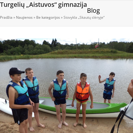
Open
Close
Skip
Turgelių „Aistuvos“ gimnazija
Blog
to
mobile
mobile
content
Pradžia
»
Naujienos
»
Be kategorijos
»
Stovykla „Skautų slėnyje“
menu
menu