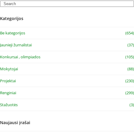
Search
Kategorijos
Be kategorijos
(654)
Jaunieji žurnalistai
(37)
Konkursai , olimpiados
(105)
Mokytojai
(88)
Projektai
(230)
Renginiai
(299)
Stažuotės
(3)
Naujausi įrašai