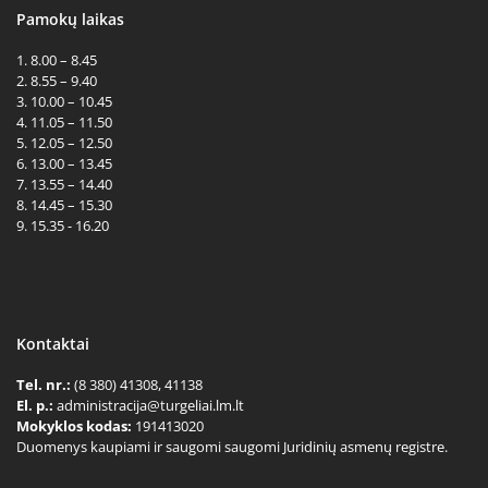
Pamokų laikas
1. 8.00 – 8.45
2. 8.55 – 9.40
3. 10.00 – 10.45
4. 11.05 – 11.50
5. 12.05 – 12.50
6. 13.00 – 13.45
7. 13.55 – 14.40
8. 14.45 – 15.30
9. 15.35 - 16.20
Kontaktai
Tel. nr.:
(8 380) 41308, 41138
El. p.:
administracija@turgeliai.lm.lt
Mokyklos kodas:
191413020
Duomenys kaupiami ir saugomi saugomi Juridinių asmenų registre.