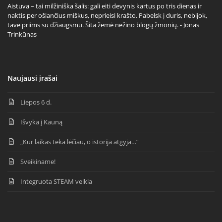
Aistuva – tai milžiniška šalis: gali eiti devynis kartus po tris dienas ir
naktis per ošiančius miškus, neprieisi krašto. Pabelsk į duris, nebijok,
tave priims su džiaugsmu. Šita žemė nežino blogų žmonių. - Jonas
Trinkūnas
Naujausi įrašai
Liepos 6 d.
Išvyka į Kauną
„Kur laikas teka lėčiau, o istorija atgyja…“
Sveikiname!
Integruota STEAM veikla