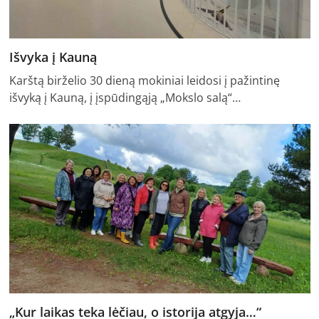
Išvyka į Kauną
Karštą birželio 30 dieną mokiniai leidosi į pažintinę
išvyką į Kauną, į įspūdingąją „Mokslo salą“…
„Kur laikas teka lėčiau, o istorija atgyja…“