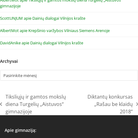
AlbertMot
apie
Tiksliųjų ir gamtos mokslų diena Turgelių „Aistuvos“
gimnazijoje
ScottUNJUM
apie
Dainių dialogai Vilnijos krašte
AlbertMot
apie
Krepšinio varžybos Vilniaus Siemens Arenoje
DavidAnike
apie
Dainių dialogai Vilnijos krašte
Archyvai
Archyvai
Tiksliųjų ir gamtos mokslų
Diktantų konkursas
diena Turgelių „Aistuvos“
„Rašau be klaidų
previous
next
gimnazijoje
2018“
post:
post:
Apie gimnaziją: