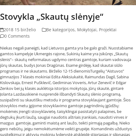
Stovykla „Skautų slėnyje“
2018 15 birželio
Be kategorijos
,
Mokytojai
,
Projektai
0 Comments
Niekas negali paneigti, kad Lietuvos gamta yra be galo graži. Nuostabiame
gamtos kampelyje Ukmergės rajone, Sukinių kaime yra įsikūręs „Skautų
slėnis“– skautų neformalaus ugdymo centras gamtoje, kuriam vadovauja
jūrų skautas, budys Jonas Dragūnas. Esame girdėję, kad skautai siūlo
programas ir ne skautams. Birželio 12-15 dienomisTurgelių “Aistuvos”
gimnazijos 7 klasės mokiniai Edita Aleksiukaitė, Raimundas Dagil, Sabina
Kislovskaja, Ernest Pušklevič, Gediminas Voveris, Artur Zenevič ir Edgar
Zenkov bei jų klasės auklėtoja istorijos mokytoja, jūrų skautė, gintarė
Jolanta Lazdauskienė nusprendė išbandyti Skautų slėnio programą,
susipažinti su skautišku metodu ir programa stovyklaujant gamtoje. Šios
stovyklos metu įgijome stovyklavimo gamtoje pagrindinių įgūdžių:
mokėmės įrengti stovyklavietę, taisyklingai pasistatyti palapines, be
degtukų įkurti laužą, saugiai naudotis aštriais įrankiais, naudoti virves ir
mazgus gamtoje, gaminti maistą ant laužo, teikti pirmąją pagalbą. Nieko
gero nebūtų, jeigu nemokėtumėme veikti grupėje. Komandinės užduotys
susitelkimui ir aktyvių mokinių lyderystė atskleidė stipriąsias ir silpnąsias