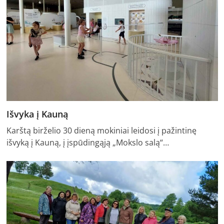
Išvyka į Kauną
Karštą birželio 30 dieną mokiniai leidosi į pažintinę
išvyką į Kauną, į įspūdingąją „Mokslo salą“…