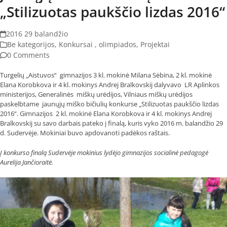
„Stilizuotas paukščio lizdas 2016“
2016 29 balandžio
Be kategorijos
,
Konkursai , olimpiados
,
Projektai
0 Comments
Turgelių „Aistuvos“ gimnazijos 3 kl. mokinė Milana Sėbina, 2 kl. mokinė
Elana Korobkova ir 4 kl. mokinys Andrej Bralkovskij dalyvavo LR Aplinkos
ministerijos, Generalinės miškų urėdijos, Vilniaus miškų urėdijos
paskelbtame jaunųjų miško bičiulių konkurse „Stilizuotas paukščio lizdas
2016“. Gimnazijos 2 kl. mokinė Elana Korobkova ir 4 kl. mokinys Andrej
Bralkovskij su savo darbais pateko į finalą, kuris vyko 2016 m. balandžio 29
d. Sudervėje. Mokiniai buvo apdovanoti padėkos raštais.
Į konkurso finalą Sudervėje mokinius lydėjo gimnazijos socialinė pedagogė
Aurelija Jančioraitė.