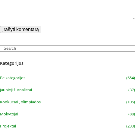
Search
Kategorijos
Be kategorijos
(654)
Jaunieji žurnalistai
(37)
Konkursai , olimpiados
(105)
Mokytojai
(88)
Projektai
(230)