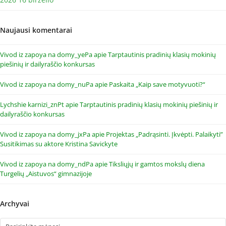
Naujausi komentarai
Vivod iz zapoya na domy_yePa
apie
Tarptautinis pradinių klasių mokinių
piešinių ir dailyraščio konkursas
Vivod iz zapoya na domy_nuPa
apie
Paskaita „Kaip save motyvuoti?“
Lychshie karnizi_znPt
apie
Tarptautinis pradinių klasių mokinių piešinių ir
dailyraščio konkursas
Vivod iz zapoya na domy_jxPa
apie
Projektas „Padrąsinti. Įkvėpti. Palaikyti”
Susitikimas su aktore Kristina Savickyte
Vivod iz zapoya na domy_ndPa
apie
Tiksliųjų ir gamtos mokslų diena
Turgelių „Aistuvos“ gimnazijoje
Archyvai
Archyvai