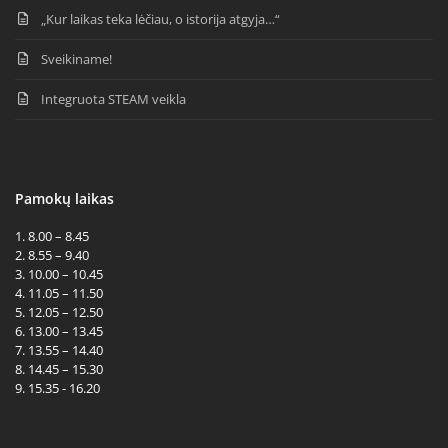
„Kur laikas teka lėčiau, o istorija atgyja…“
Sveikiname!
Integruota STEAM veikla
Pamokų laikas
1. 8.00 – 8.45
2. 8.55 – 9.40
3. 10.00 – 10.45
4. 11.05 – 11.50
5. 12.05 – 12.50
6. 13.00 – 13.45
7. 13.55 – 14.40
8. 14.45 – 15.30
9. 15.35 - 16.20