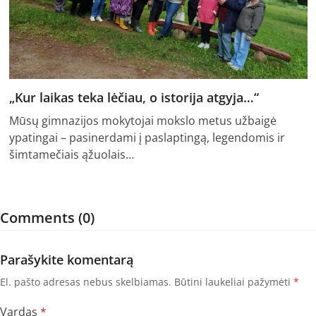
„Kur laikas teka lėčiau, o istorija atgyja…“
Mūsų gimnazijos mokytojai mokslo metus užbaigė
ypatingai – pasinerdami į paslaptingą, legendomis ir
šimtamečiais ąžuolais…
Comments (0)
Parašykite komentarą
El. pašto adresas nebus skelbiamas.
Būtini laukeliai pažymėti
*
Vardas
*