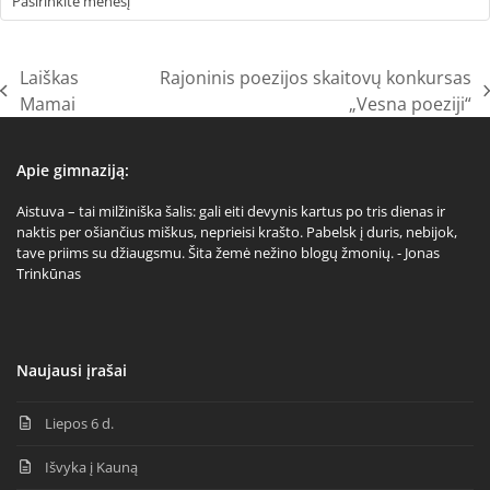
Laiškas
Rajoninis poezijos skaitovų konkursas
previous
next
Mamai
„Vesna poeziji“
post:
post:
Apie gimnaziją:
Aistuva – tai milžiniška šalis: gali eiti devynis kartus po tris dienas ir
naktis per ošiančius miškus, neprieisi krašto. Pabelsk į duris, nebijok,
tave priims su džiaugsmu. Šita žemė nežino blogų žmonių. - Jonas
Trinkūnas
Naujausi įrašai
Liepos 6 d.
Išvyka į Kauną