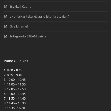
Išvyka į Kauną
„Kur laikas teka lėčiau, o istorija atgyja…“
Sveikiname!
Integruota STEAM veikla
Pamokų laikas
1. 8.00 – 8.45
2. 8.55 – 9.40
3. 10.00 – 10.45
4. 11.05 – 11.50
5. 12.05 – 12.50
6. 13.00 – 13.45
7. 13.55 – 14.40
8. 14.45 – 15.30
9. 15.35 - 16.20