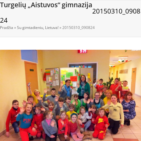
Open
Close
Skip
Turgelių „Aistuvos“ gimnazija
20150310_0908
to
mobile
mobile
content
24
menu
menu
Pradžia
»
Su gimtadieniu, Lietuva!
»
20150310_090824