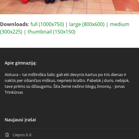
Downloads
:
full (1000x750)
|
large (800x600)
|
medium
(300x225)
|
thumbnail (150x150)
Apie gimnaziją:
Aistuva – tai milžiniška šalis: gali eiti devynis kartus po tris dienas ir
naktis per ošiančius miškus, neprieisi krašto. Pabelsk į duris, nebijok,
tave priims su džiaugsmu. Šita žemė nežino blogų žmonių. - Jonas
Trinkūnas
Naujausi įrašai
Liepos 6 d.