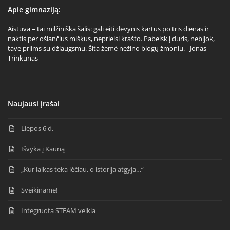
Apie gimnaziją:
Aistuva – tai milžiniška šalis: gali eiti devynis kartus po tris dienas ir
naktis per ošiančius miškus, neprieisi krašto. Pabelsk į duris, nebijok,
tave priims su džiaugsmu. Šita žemė nežino blogų žmonių. - Jonas
Trinkūnas
Naujausi įrašai
Liepos 6 d.
Išvyka į Kauną
„Kur laikas teka lėčiau, o istorija atgyja…“
Sveikiname!
Integruota STEAM veikla