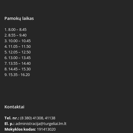
Pamokų laikas
1. 8.00 – 8.45
2. 8.55 – 9.40
3. 10.00 – 10.45
4. 11.05 – 11.50
5. 12.05 – 12.50
6. 13.00 – 13.45
7. 13.55 – 14.40
8. 14.45 – 15.30
9. 15.35 - 16.20
Kontaktai
Tel. nr.:
(8 380) 41308, 41138
El. p.:
administracija@turgeliai.lm.lt
Mokyklos kodas:
191413020