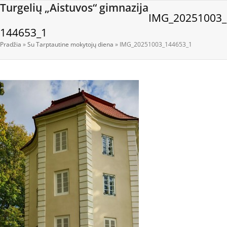
Open
Close
Skip
Turgelių „Aistuvos“ gimnazija
IMG_20251003_
to
mobile
mobile
content
144653_1
menu
menu
Pradžia
»
Su Tarptautine mokytojų diena
»
IMG_20251003_144653_1