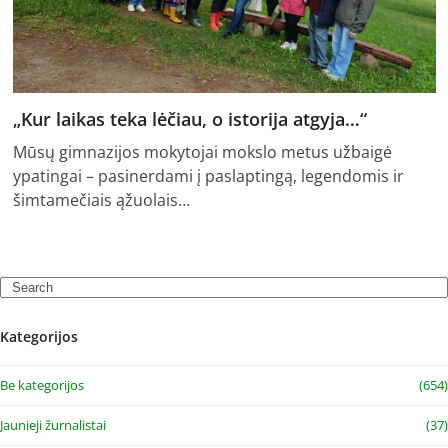
„Kur laikas teka lėčiau, o istorija atgyja…“
Mūsų gimnazijos mokytojai mokslo metus užbaigė
ypatingai – pasinerdami į paslaptingą, legendomis ir
šimtamečiais ąžuolais…
Search
Kategorijos
Be kategorijos
(654)
Jaunieji žurnalistai
(37)