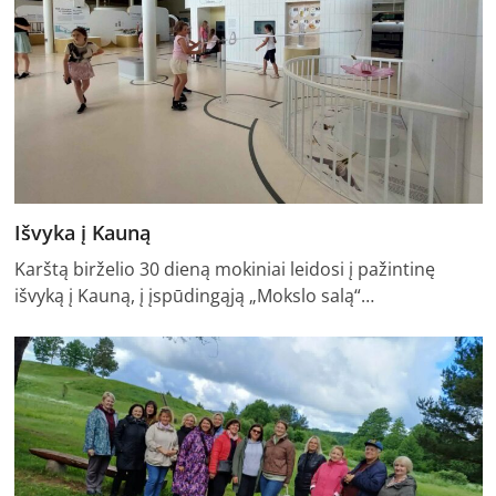
Išvyka į Kauną
Karštą birželio 30 dieną mokiniai leidosi į pažintinę
išvyką į Kauną, į įspūdingąją „Mokslo salą“…