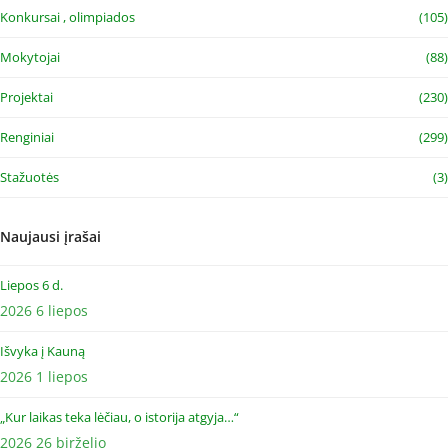
Konkursai , olimpiados
(105)
Mokytojai
(88)
Projektai
(230)
Renginiai
(299)
Stažuotės
(3)
Naujausi įrašai
Liepos 6 d.
2026 6 liepos
Išvyka į Kauną
2026 1 liepos
„Kur laikas teka lėčiau, o istorija atgyja…“
2026 26 birželio