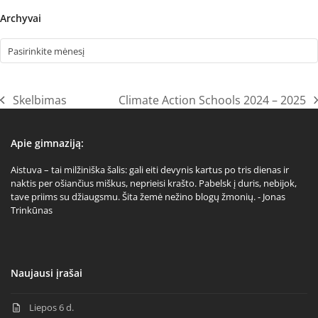
Archyvai
Archyvai
Skelbimas
Climate Action Schools 2024 – 2025
previous
next
post:
post:
Apie gimnaziją:
Aistuva – tai milžiniška šalis: gali eiti devynis kartus po tris dienas ir
naktis per ošiančius miškus, neprieisi krašto. Pabelsk į duris, nebijok,
tave priims su džiaugsmu. Šita žemė nežino blogų žmonių. - Jonas
Trinkūnas
Naujausi įrašai
Liepos 6 d.