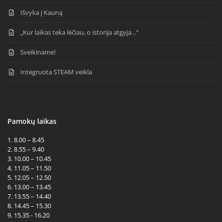
Išvyka į Kauną
„Kur laikas teka lėčiau, o istorija atgyja…“
Sveikiname!
Integruota STEAM veikla
Pamokų laikas
1. 8.00 – 8.45
2. 8.55 – 9.40
3. 10.00 – 10.45
4. 11.05 – 11.50
5. 12.05 – 12.50
6. 13.00 – 13.45
7. 13.55 – 14.40
8. 14.45 – 15.30
9. 15.35 - 16.20