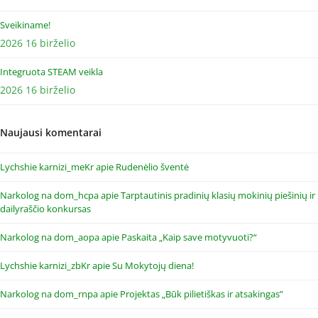
Sveikiname!
2026 16 birželio
Integruota STEAM veikla
2026 16 birželio
Naujausi komentarai
Lychshie karnizi_meKr
apie
Rudenėlio šventė
Narkolog na dom_hcpa
apie
Tarptautinis pradinių klasių mokinių piešinių ir
dailyraščio konkursas
Narkolog na dom_aopa
apie
Paskaita „Kaip save motyvuoti?“
Lychshie karnizi_zbKr
apie
Su Mokytojų diena!
Narkolog na dom_rnpa
apie
Projektas „Būk pilietiškas ir atsakingas”