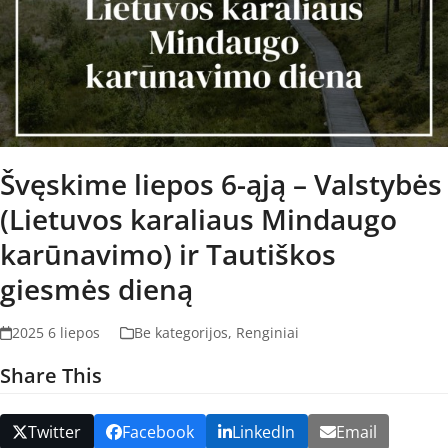
Švęskime liepos 6-ąją – Valstybės
(Lietuvos karaliaus Mindaugo
karūnavimo) ir Tautiškos
giesmės dieną
2025 6 liepos
Be kategorijos
,
Renginiai
Share This
Twitter
Facebook
LinkedIn
Email