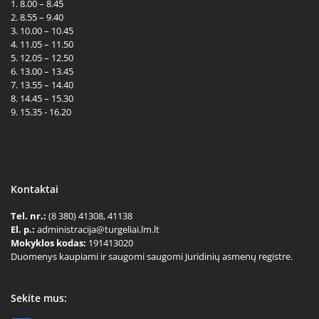
1. 8.00 – 8.45
2. 8.55 – 9.40
3. 10.00 – 10.45
4. 11.05 – 11.50
5. 12.05 – 12.50
6. 13.00 – 13.45
7. 13.55 – 14.40
8. 14.45 – 15.30
9. 15.35 - 16.20
Kontaktai
Tel. nr.:
(8 380) 41308, 41138
El. p.:
administracija@turgeliai.lm.lt
Mokyklos kodas:
191413020
Duomenys kaupiami ir saugomi saugomi Juridinių asmenų registre.
Sekite mus: