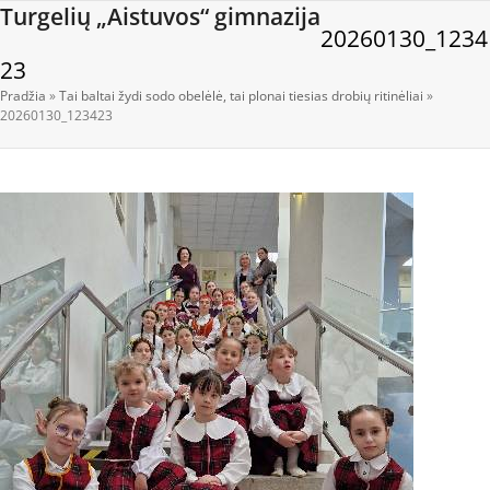
Open
Close
Skip
Turgelių „Aistuvos“ gimnazija
20260130_1234
to
mobile
mobile
content
23
menu
menu
Pradžia
»
Tai baltai žydi sodo obelėlė, tai plonai tiesias drobių ritinėliai
»
20260130_123423