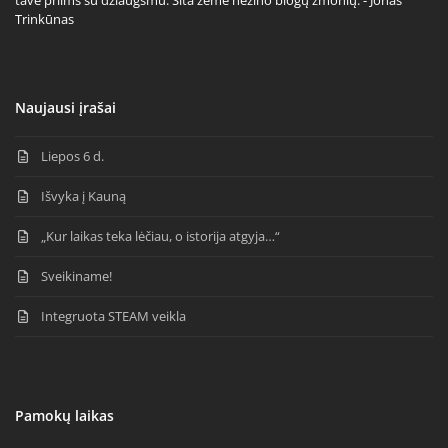
tave priims su džiaugsmu. Šita žemė nežino blogų žmonių. - Jonas
Trinkūnas
Naujausi įrašai
Liepos 6 d.
Išvyka į Kauną
„Kur laikas teka lėčiau, o istorija atgyja…“
Sveikiname!
Integruota STEAM veikla
Pamokų laikas