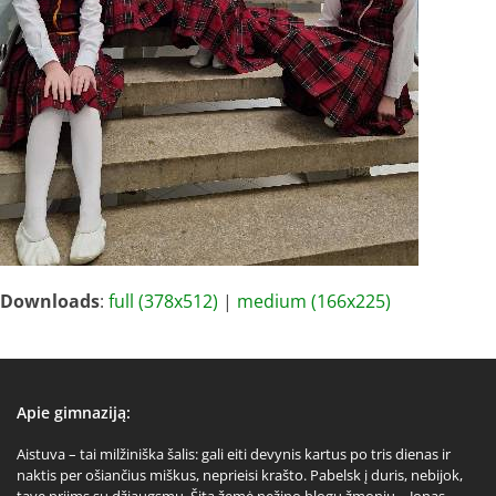
Downloads
:
full (378x512)
|
medium (166x225)
Apie gimnaziją:
Aistuva – tai milžiniška šalis: gali eiti devynis kartus po tris dienas ir
naktis per ošiančius miškus, neprieisi krašto. Pabelsk į duris, nebijok,