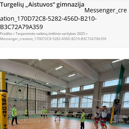
Open
Close
Skip
Turgelių „Aistuvos“ gimnazija
Messenger_cre
to
mobile
mobile
content
ation_170D72C8-5282-456D-B210-
menu
menu
B3C72A79A359
Pradžia
»
Tarpzoninės vaikinų tinklinio varžybos 2025
»
Messenger_creation_170D72C8-5282-456D-B210-B3C72A79A359