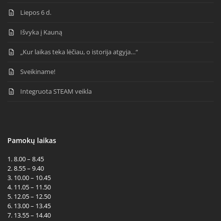
Liepos 6 d.
Išvyka į Kauną
„Kur laikas teka lėčiau, o istorija atgyja…“
Sveikiname!
Integruota STEAM veikla
Pamokų laikas
1. 8.00 – 8.45
2. 8.55 – 9.40
3. 10.00 – 10.45
4. 11.05 – 11.50
5. 12.05 – 12.50
6. 13.00 – 13.45
7. 13.55 – 14.40