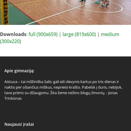
Downloads
:
full (900x659)
|
large (819x600)
|
medium
(300x220)
Apie gimnaziją:
Aistuva – tai milžiniška šalis: gali eiti devynis kartus po tris dienas ir
naktis per ošiančius miškus, neprieisi krašto. Pabelsk į duris, nebijok,
tave priims su džiaugsmu. Šita žemė nežino blogų žmonių. - Jonas
Trinkūnas
Naujausi įrašai