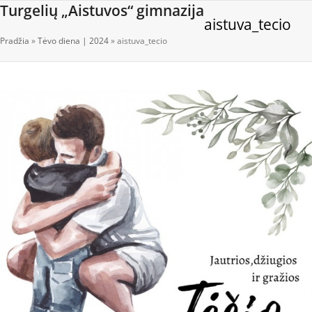
Open
Close
Skip
Turgelių „Aistuvos“ gimnazija
aistuva_tecio
to
mobile
mobile
content
Pradžia
»
Tėvo diena | 2024
»
aistuva_tecio
menu
menu