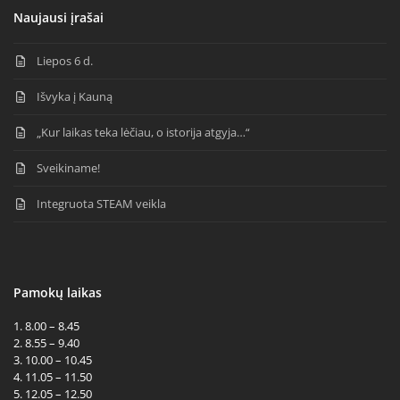
Naujausi įrašai
Liepos 6 d.
Išvyka į Kauną
„Kur laikas teka lėčiau, o istorija atgyja…“
Sveikiname!
Integruota STEAM veikla
Pamokų laikas
1. 8.00 – 8.45
2. 8.55 – 9.40
3. 10.00 – 10.45
4. 11.05 – 11.50
5. 12.05 – 12.50