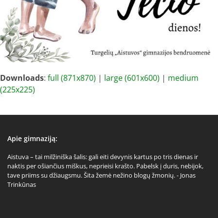
Downloads
:
full (871x870)
|
large (601x600)
|
medium
(225x225)
Apie gimnaziją:
Aistuva – tai milžiniška šalis: gali eiti devynis kartus po tris dienas ir
naktis per ošiančius miškus, neprieisi krašto. Pabelsk į duris, nebijok,
tave priims su džiaugsmu. Šita žemė nežino blogų žmonių. - Jonas
Trinkūnas