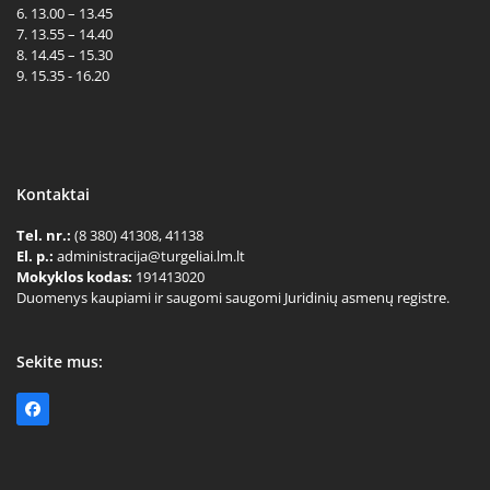
6. 13.00 – 13.45
7. 13.55 – 14.40
8. 14.45 – 15.30
9. 15.35 - 16.20
Kontaktai
Tel. nr.:
(8 380) 41308, 41138
El. p.:
administracija@turgeliai.lm.lt
Mokyklos kodas:
191413020
Duomenys kaupiami ir saugomi saugomi Juridinių asmenų registre.
Sekite mus:
Facebook