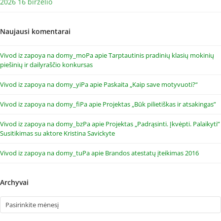
2026 16 birželio
Naujausi komentarai
Vivod iz zapoya na domy_moPa
apie
Tarptautinis pradinių klasių mokinių
piešinių ir dailyraščio konkursas
Vivod iz zapoya na domy_yiPa
apie
Paskaita „Kaip save motyvuoti?“
Vivod iz zapoya na domy_fiPa
apie
Projektas „Būk pilietiškas ir atsakingas”
Vivod iz zapoya na domy_bzPa
apie
Projektas „Padrąsinti. Įkvėpti. Palaikyti”
Susitikimas su aktore Kristina Savickyte
Vivod iz zapoya na domy_tuPa
apie
Brandos atestatų įteikimas 2016
Archyvai
Archyvai