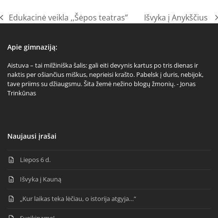
Edukacinė veikla ,,Šėpos teatras”
Išvyka į Anykščius
previous
next
post:
post:
Apie gimnaziją:
Aistuva – tai milžiniška šalis: gali eiti devynis kartus po tris dienas ir
naktis per ošiančius miškus, neprieisi krašto. Pabelsk į duris, nebijok,
tave priims su džiaugsmu. Šita žemė nežino blogų žmonių. - Jonas
Trinkūnas
Naujausi įrašai
Liepos 6 d.
Išvyka į Kauną
„Kur laikas teka lėčiau, o istorija atgyja…“