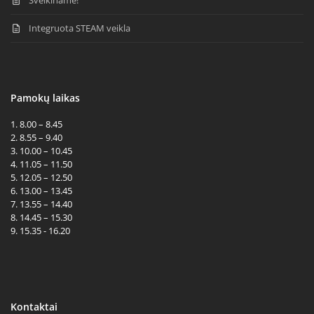
Sveikiname!
Integruota STEAM veikla
Pamokų laikas
1. 8.00 – 8.45
2. 8.55 – 9.40
3. 10.00 – 10.45
4. 11.05 – 11.50
5. 12.05 – 12.50
6. 13.00 – 13.45
7. 13.55 – 14.40
8. 14.45 – 15.30
9. 15.35 - 16.20
Kontaktai