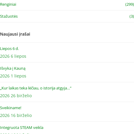
Renginiai
(299)
Stažuotės
(3)
Naujausi įrašai
Liepos 6 d.
2026 6 liepos
Išvyka į Kauną
2026 1 liepos
„Kur laikas teka lėčiau, o istorija atgyja…“
2026 26 birželio
Sveikiname!
2026 16 birželio
Integruota STEAM veikla