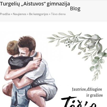
Open
Close
Skip
Turgelių „Aistuvos“ gimnazija
Blog
to
mobile
mobile
content
Pradžia
»
Naujienos
»
Be kategorijos
»
Tėvo diena
menu
menu