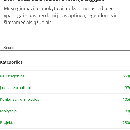
Mūsų gimnazijos mokytojai mokslo metus užbaigė
ypatingai – pasinerdami į paslaptingą, legendomis ir
šimtamečiais ąžuolais…
Search
Kategorijos
Be kategorijos
(654)
Jaunieji žurnalistai
(37)
Konkursai , olimpiados
(105)
Mokytojai
(88)
Projektai
(230)