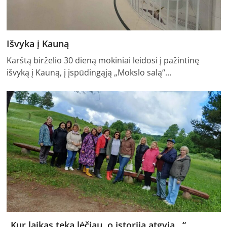
Išvyka į Kauną
Karštą birželio 30 dieną mokiniai leidosi į pažintinę
išvyką į Kauną, į įspūdingąją „Mokslo salą“…
„Kur laikas teka lėčiau, o istorija atgyja…“