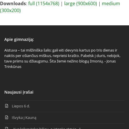
Downloads
:
full (1154x768)
|
large (900x600)
|
medium
(300x200)
Apie gimnaziją:
Aistuva – tai milžiniška šalis: gali eiti devynis kartus po tris dienas ir
naktis per ošiančius miškus, neprieisi krašto. Pabelsk į duris, nebijok,
tave priims su džiaugsmu. Šita žemė nežino blogų žmonių. - Jonas
Trinkūnas
Naujausi įrašai
Liepos 6 d.
Išvyka į Kauną
„Kur laikas teka lėčiau, o istorija atgyja…“