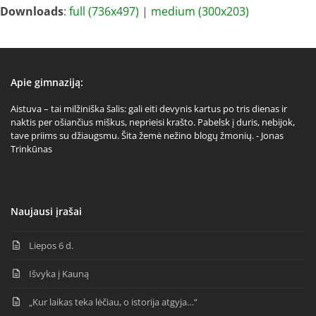
Downloads
:
full (736x497)
|
medium (300x203)
Apie gimnaziją:
Aistuva – tai milžiniška šalis: gali eiti devynis kartus po tris dienas ir
naktis per ošiančius miškus, neprieisi krašto. Pabelsk į duris, nebijok,
tave priims su džiaugsmu. Šita žemė nežino blogų žmonių. - Jonas
Trinkūnas
Naujausi įrašai
Liepos 6 d.
Išvyka į Kauną
„Kur laikas teka lėčiau, o istorija atgyja…“