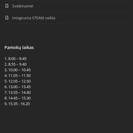
Sveikiname!
Integruota STEAM veikla
Pamokų laikas
1. 8.00 – 8.45
2. 8.55 – 9.40
3. 10.00 – 10.45
4. 11.05 – 11.50
5. 12.05 – 12.50
6. 13.00 – 13.45
7. 13.55 – 14.40
8. 14.45 – 15.30
9. 15.35 - 16.20