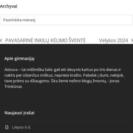
Archyvai
Archyvai
PAVASARINĖ INKILŲ KĖLIMO ŠVENTĖ
Velykos 2024
previous
next
post:
post:
Apie gimnaziją:
Aistuva – tai milžiniška šalis: gali eiti devynis kartus po tris dienas ir
naktis per ošiančius miškus, neprieisi krašto. Pabelsk į duris, nebijok,
tave priims su džiaugsmu. Šita žemė nežino blogų žmonių. - Jonas
Trinkūnas
Naujausi įrašai
Liepos 6 d.