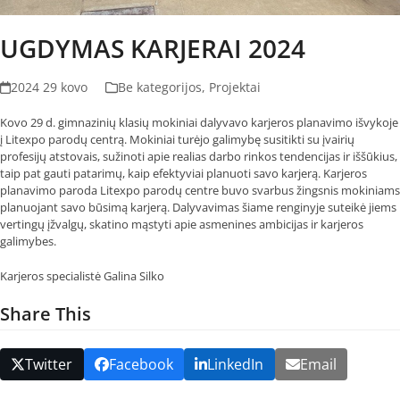
UGDYMAS KARJERAI 2024
2024 29 kovo
Be kategorijos
,
Projektai
Kovo 29 d. gimnazinių klasių mokiniai dalyvavo karjeros planavimo išvykoje
į Litexpo parodų centrą. Mokiniai turėjo galimybę susitikti su įvairių
profesijų atstovais, sužinoti apie realias darbo rinkos tendencijas ir iššūkius,
taip pat gauti patarimų, kaip efektyviai planuoti savo karjerą. Karjeros
planavimo paroda Litexpo parodų centre buvo svarbus žingsnis mokiniams
planuojant savo būsimą karjerą. Dalyvavimas šiame renginyje suteikė jiems
vertingų įžvalgų, skatino mąstyti apie asmenines ambicijas ir karjeros
galimybes.
Karjeros specialistė Galina Silko
Share This
Twitter
Facebook
LinkedIn
Email