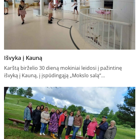
Išvyka į Kauną
Karštą birželio 30 dieną mokiniai leidosi į pažintinę
išvyką į Kauną, į įspūdingąją „Mokslo salą“…