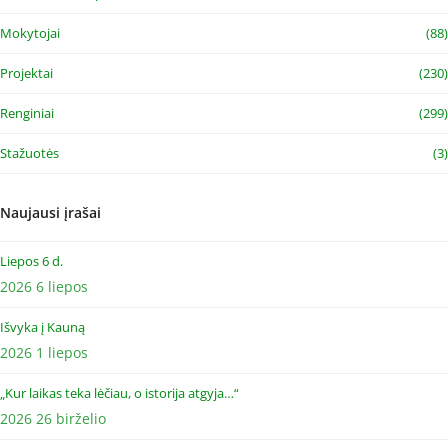
Mokytojai
(88)
Projektai
(230)
Renginiai
(299)
Stažuotės
(3)
Naujausi įrašai
Liepos 6 d.
2026 6 liepos
Išvyka į Kauną
2026 1 liepos
„Kur laikas teka lėčiau, o istorija atgyja…“
2026 26 birželio