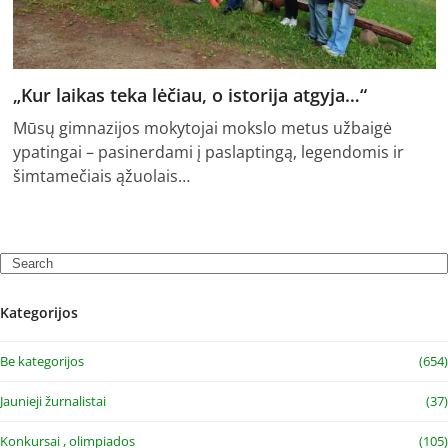
„Kur laikas teka lėčiau, o istorija atgyja…“
Mūsų gimnazijos mokytojai mokslo metus užbaigė
ypatingai – pasinerdami į paslaptingą, legendomis ir
šimtamečiais ąžuolais…
Search
Kategorijos
Be kategorijos
(654)
Jaunieji žurnalistai
(37)
Konkursai , olimpiados
(105)