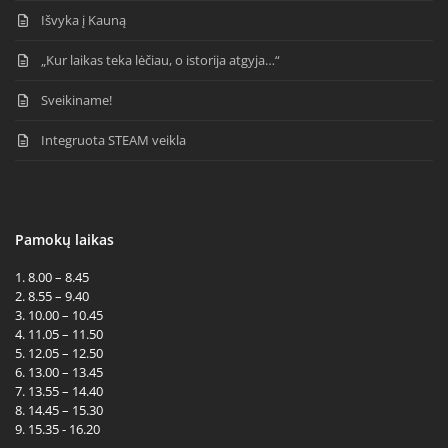
Išvyka į Kauną
„Kur laikas teka lėčiau, o istorija atgyja…“
Sveikiname!
Integruota STEAM veikla
Pamokų laikas
1. 8.00 – 8.45
2. 8.55 – 9.40
3. 10.00 – 10.45
4. 11.05 – 11.50
5. 12.05 – 12.50
6. 13.00 – 13.45
7. 13.55 – 14.40
8. 14.45 – 15.30
9. 15.35 - 16.20