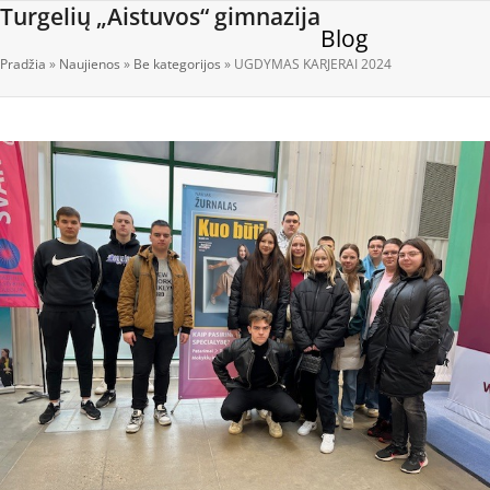
Open
Close
Skip
Turgelių „Aistuvos“ gimnazija
Blog
to
mobile
mobile
content
Pradžia
»
Naujienos
»
Be kategorijos
»
UGDYMAS KARJERAI 2024
menu
menu