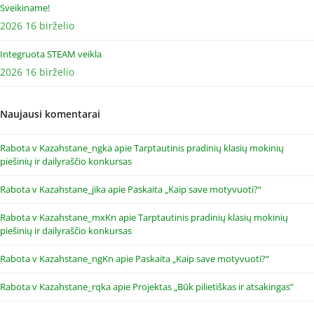
Sveikiname!
2026 16 birželio
Integruota STEAM veikla
2026 16 birželio
Naujausi komentarai
Rabota v Kazahstane_ngka
apie
Tarptautinis pradinių klasių mokinių
piešinių ir dailyraščio konkursas
Rabota v Kazahstane_jika
apie
Paskaita „Kaip save motyvuoti?“
Rabota v Kazahstane_mxKn
apie
Tarptautinis pradinių klasių mokinių
piešinių ir dailyraščio konkursas
Rabota v Kazahstane_ngKn
apie
Paskaita „Kaip save motyvuoti?“
Rabota v Kazahstane_rqka
apie
Projektas „Būk pilietiškas ir atsakingas”