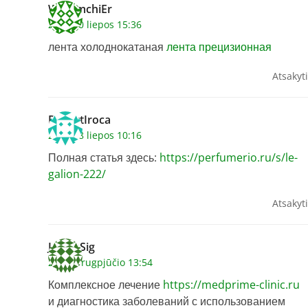
WilliamchiEr
2026 20 liepos 15:36
лента холоднокатаная
лента прецизионная
Atsakyti
RobertIroca
2026 28 liepos 10:16
Полная статья здесь:
https://perfumerio.ru/s/le-
galion-222/
Atsakyti
JamesSig
2026 6 rugpjūčio 13:54
Комплексное лечение
https://medprime-clinic.ru
и диагностика заболеваний с использованием