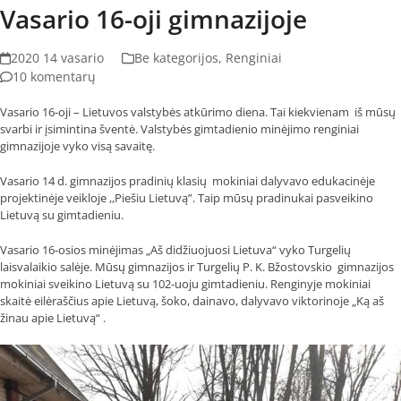
Vasario 16-oji gimnazijoje
2020 14 vasario
Be kategorijos
,
Renginiai
10 komentarų
Vasario 16-oji – Lietuvos valstybės atkūrimo diena. Tai kiekvienam iš mūsų
svarbi ir įsimintina šventė. Valstybės gimtadienio minėjimo renginiai
gimnazijoje vyko visą savaitę.
Vasario 14 d. gimnazijos pradinių klasių mokiniai dalyvavo edukacinėje
projektinėje veikloje ,,Piešiu Lietuvą”. Taip mūsų pradinukai pasveikino
Lietuvą su gimtadieniu.
Vasario 16-osios minėjimas „Aš didžiuojuosi Lietuva“ vyko Turgelių
laisvalaikio salėje. Mūsų gimnazijos ir Turgelių P. K. Bžostovskio gimnazijos
mokiniai sveikino Lietuvą su 102-uoju gimtadieniu. Renginyje mokiniai
skaitė eilėraščius apie Lietuvą, šoko, dainavo, dalyvavo viktorinoje „Ką aš
žinau apie Lietuvą“ .