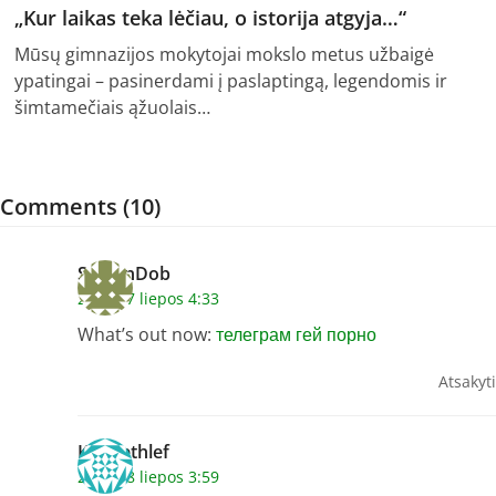
„Kur laikas teka lėčiau, o istorija atgyja…“
Mūsų gimnazijos mokytojai mokslo metus užbaigė
ypatingai – pasinerdami į paslaptingą, legendomis ir
šimtamečiais ąžuolais…
Comments (10)
StevenDob
2026 17 liepos 4:33
What’s out now:
телеграм гей порно
Atsakyti
Kennethlef
2026 18 liepos 3:59