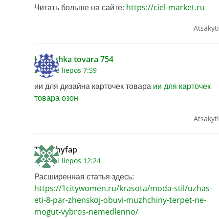
Читать больше на сайте:
https://ciel-market.ru
Atsakyti
kartochka tovara 754
2026 18 liepos 7:59
ии для дизайна карточек товара
ии для карточек
товара озон
Atsakyti
Timothyfap
2026 18 liepos 12:24
Расширенная статья здесь:
https://1citywomen.ru/krasota/moda-stil/uzhas-
eti-8-par-zhenskoj-obuvi-muzhchiny-terpet-ne-
mogut-vybros-nemedlenno/