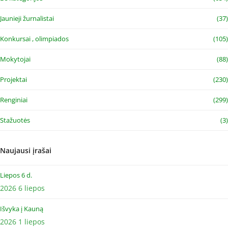
Jaunieji žurnalistai
(37)
Konkursai , olimpiados
(105)
Mokytojai
(88)
Projektai
(230)
Renginiai
(299)
Stažuotės
(3)
Naujausi įrašai
Liepos 6 d.
2026 6 liepos
Išvyka į Kauną
2026 1 liepos