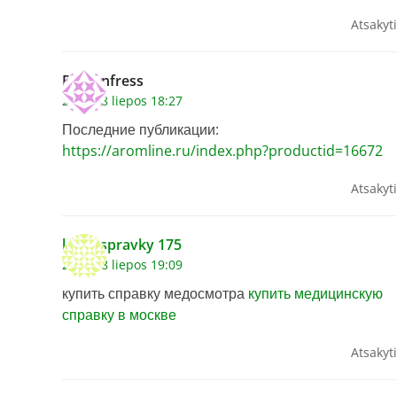
Atsakyti
Romanfress
2026 18 liepos 18:27
Последние публикации:
https://aromline.ru/index.php?productid=16672
Atsakyti
kupit spravky 175
2026 18 liepos 19:09
купить справку медосмотра
купить медицинскую
справку в москве
Atsakyti