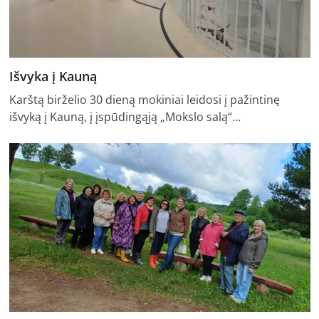
Išvyka į Kauną
Karštą birželio 30 dieną mokiniai leidosi į pažintinę
išvyką į Kauną, į įspūdingąją „Mokslo salą“…