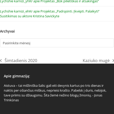
Lychshie karnizi_yhKr
apie
Projektas „Būk pilietiškas ir atsakingas”
Lychshie karnizi_ehKr
apie
Projektas „Padrąsinti. Įkvėpti. Palaikyti”
Susitikimas su aktore Kristina Savickyte
Archyvai
Archyvai
Šimtadienis 2020
Kaziuko mugė
previous
next
post:
post:
Apie gimnaziją:
Aistuva – tai milžiniška šalis: gali eiti devynis kartus po tris dienas ir
naktis per ošiančius miškus, neprieisi krašto. Pabelsk į duris, nebijok,
tave priims su džiaugsmu. Šita žemė nežino blogų žmonių. - Jonas
Trinkūnas