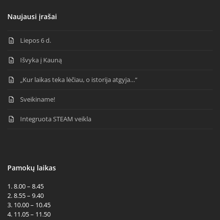
Naujausi įrašai
Liepos 6 d.
Išvyka į Kauną
„Kur laikas teka lėčiau, o istorija atgyja…“
Sveikiname!
Integruota STEAM veikla
Pamokų laikas
1. 8.00 – 8.45
2. 8.55 – 9.40
3. 10.00 – 10.45
4. 11.05 – 11.50