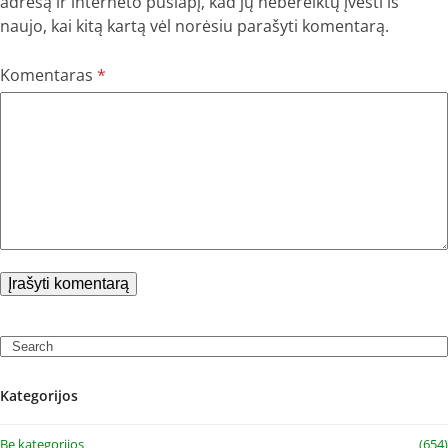
adresą ir interneto puslapį, kad jų nebereiktų įvesti iš
naujo, kai kitą kartą vėl norėsiu parašyti komentarą.
Komentaras
*
Search
Kategorijos
Be kategorijos
(654)