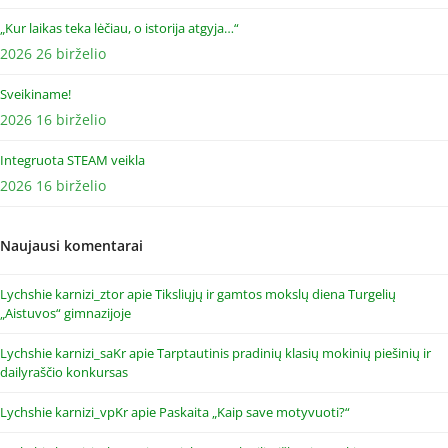
„Kur laikas teka lėčiau, o istorija atgyja…“
2026 26 birželio
Sveikiname!
2026 16 birželio
Integruota STEAM veikla
2026 16 birželio
Naujausi komentarai
Lychshie karnizi_ztor
apie
Tiksliųjų ir gamtos mokslų diena Turgelių
„Aistuvos“ gimnazijoje
Lychshie karnizi_saKr
apie
Tarptautinis pradinių klasių mokinių piešinių ir
dailyraščio konkursas
Lychshie karnizi_vpKr
apie
Paskaita „Kaip save motyvuoti?“