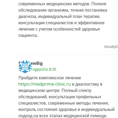
современных медицинских методов. Полное
обследование организма, точная постановка
диагноза, индивидуальный план терапии,
консультации специалистов и эффективное
лечение с учетом особенностей здоровья
пациента.
Atsakyti
MatthewBig
2026 7 rugpjūčio 8:35
Пройдите комплексное лечение
https://medprime-clinic.ru
и диагностику в
медицинском центре. Полный спектр
обследований, консультации профильных
специалистов, современные методы лечения,
контроль состояния здоровья и индивидуальный
подход на всех этапах медицинской помощи.