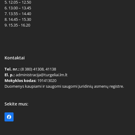
5. 12.05 – 12.50
6. 13.00 – 13.45
7. 13.55 – 14.40
8. 14.45 – 15.30
9. 15.35 - 16.20
Kontaktai
Tel. nr.:
(8 380) 41308, 41138
El. p.:
administracija@turgeliai.lm.lt
Mokyklos kodas:
191413020
Duomenys kaupiami ir saugomi saugomi Juridinių asmenų registre.
Sekite mus:
Facebook