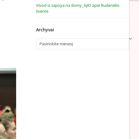
Vivod iz zapoya na domy_lqKt
apie
Rudenėlio
šventė
Archyvai
Archyvai