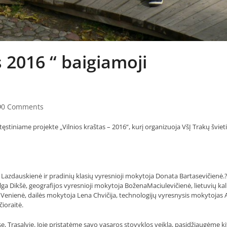
s 2016 “ baigiamoji
0 Comments
tęstiniame projekte „Vilnios kraštas – 2016“, kurį organizuoja VšĮ Trakų švie
Lazdauskienė ir pradinių klasių vyresnioji mokytoja Donata Bartasevičienė.?
a Dikšė, geografijos vyresnioji mokytoja BoženaMaciulevičienė, lietuvių ka
a Venienė, dailės mokytoja Lena Chvičija, technologijų vyresnysis mokytojas
ioraitė.
e, Trasalyje. Joje pristatėme savo vasaros stovyklos veiklą, pasidžiaugėme k