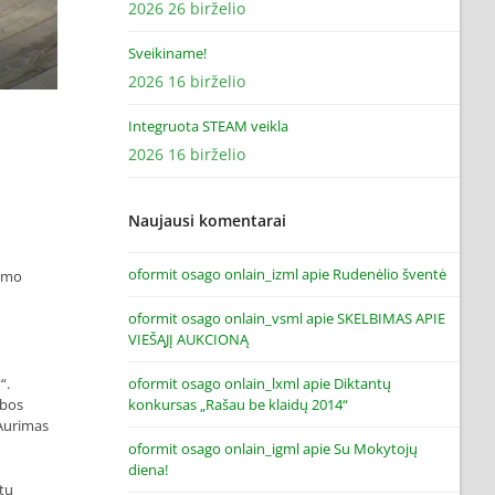
2026 26 birželio
Sveikiname!
2026 16 birželio
Integruota STEAM veikla
2026 16 birželio
Naujausi komentarai
oformit osago onlain_izml
apie
Rudenėlio šventė
timo
oformit osago onlain_vsml
apie
SKELBIMAS APIE
VIEŠĄJĮ AUKCIONĄ
“.
oformit osago onlain_lxml
apie
Diktantų
lbos
konkursas „Rašau be klaidų 2014“
 Aurimas
oformit osago onlain_igml
apie
Su Mokytojų
diena!
itų