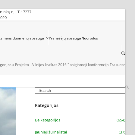
ininkų r., LT-17277
3020
Asmens duomenų apsauga
Pranešėjų apsauga
Nuorodos
gorijos
»
Projekto „Vilnijos kraštas 2016 “ baigiamoji konferencija Trakuose
Search
Kategorijos
Be kategorijos
(654)
Jaunieji žurnalistai
(37)