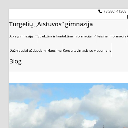
Skip
to
(8 380) 41308
content
Turgelių „Aistuvos“ gimnazija
Apie gimnaziją
Struktūra ir kontaktinė informacija
Teisinė informacija
Dažniausiai užduodami klausimai
Konsultavimasis su visuomene
Blog