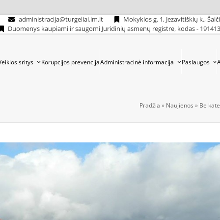
administracija@turgeliai.lm.lt
Mokyklos g. 1, Jezavitiškių k., Šalč
Duomenys kaupiami ir saugomi Juridinių asmenų registre, kodas - 19141
Veiklos sritys
Korupcijos prevencija
Administracinė informacija
Paslaugos
Pradžia
»
Naujienos
»
Be kate