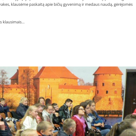
akes, klausėme paskaitą apie bičių gyvenimą ir medaus naudą, gėrėjomės
is klausimais…