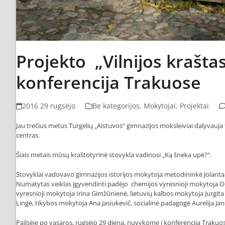
Projekto „Vilnijos krašta
konferencija Trakuose
2016 29 rugsėjo
Be kategorijos
,
Mokytojai
,
Projektai
Jau trečius metus Turgelių „Aistuvos“ gimnazijos moksleiviai dalyvauja 
centras.
Šiais metais mūsų kraštotyrinė stovykla vadinosi „Ką šneka upė?“.
Stovyklai vadovavo gimnazijos istorijos mokytoja metodininkė Jolanta 
Numatytas veiklas įgyvendinti padėjo chemijos vyresnioji mokytoja Olg
vyresnioji mokytoja Irina Gimžūnienė, lietuvių kalbos mokytoja Jurgit
Lingė, tikybos mokytoja Ana Jasiukevič, socialinė padagogė Aurelija Janč
Pailsėję po vasaros, rugsėjo 29 dieną, nuvykome į konferenciją Trakuos