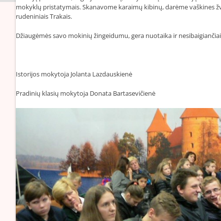
mokyklų pristatymais. Skanavome karaimų kibinų, darėme vaškines žv
rudeniniais Trakais.
Džiaugėmės savo mokinių žingeidumu, gera nuotaika ir nesibaigiančia
Istorijos mokytoja Jolanta Lazdauskienė
Pradinių klasių mokytoja Donata Bartasevičienė