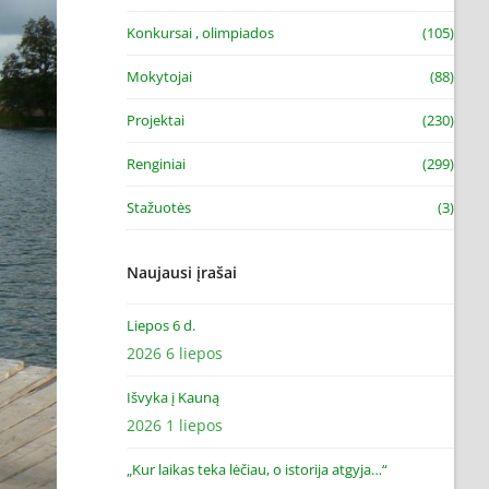
Konkursai , olimpiados
(105)
Mokytojai
(88)
Projektai
(230)
Renginiai
(299)
Stažuotės
(3)
Naujausi įrašai
Liepos 6 d.
2026 6 liepos
Išvyka į Kauną
2026 1 liepos
„Kur laikas teka lėčiau, o istorija atgyja…“