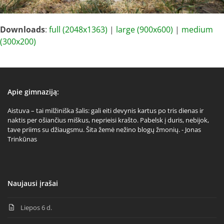
Downloads
:
full (2048x1363)
|
large (900x600)
|
medium
(300x200)
Apie gimnaziją:
Aistuva – tai milžiniška šalis: gali eiti devynis kartus po tris dienas ir
naktis per ošiančius miškus, neprieisi krašto. Pabelsk į duris, nebijok,
tave priims su džiaugsmu. Šita žemė nežino blogų žmonių. - Jonas
Trinkūnas
Naujausi įrašai
Liepos 6 d.