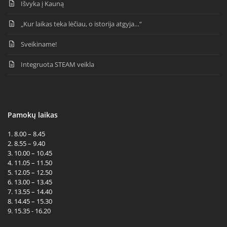
Išvyka į Kauną
„Kur laikas teka lėčiau, o istorija atgyja…“
Sveikiname!
Integruota STEAM veikla
Pamokų laikas
1. 8.00 – 8.45
2. 8.55 – 9.40
3. 10.00 – 10.45
4. 11.05 – 11.50
5. 12.05 – 12.50
6. 13.00 – 13.45
7. 13.55 – 14.40
8. 14.45 – 15.30
9. 15.35 - 16.20