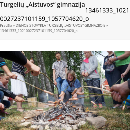
Open
Close
Skip
Turgelių „Aistuvos“ gimnazija
13461333_1021
to
mobile
mobile
content
0027237101159_1057704620_o
menu
menu
Pradžia
»
DIENOS STOVYKLA TURGELIŲ „AISTUVOS“ GIMNAZIJOJE
»
13461333_10210027237101159_1057704620_o