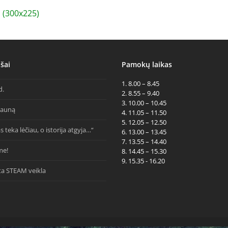
(300x225)
šai
Pamokų laikas
1. 8.00 – 8.45
d.
2. 8.55 – 9.40
3. 10.00 – 10.45
Kauną
4. 11.05 – 11.50
5. 12.05 – 12.50
s teka lėčiau, o istorija atgyja…“
6. 13.00 – 13.45
7. 13.55 – 14.40
me!
8. 14.45 – 15.30
9. 15.35 - 16.20
ta STEAM veikla