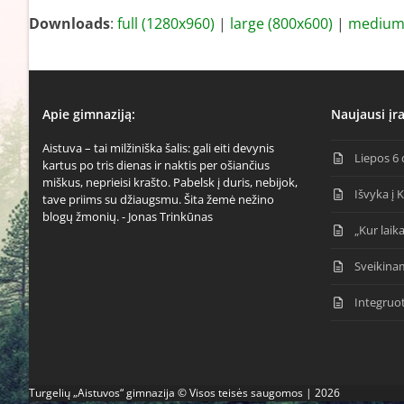
Downloads
:
full (1280x960)
|
large (800x600)
|
medium 
Apie gimnaziją:
Naujausi įra
Aistuva – tai milžiniška šalis: gali eiti devynis
Liepos 6 
kartus po tris dienas ir naktis per ošiančius
miškus, neprieisi krašto. Pabelsk į duris, nebijok,
Išvyka į 
tave priims su džiaugsmu. Šita žemė nežino
blogų žmonių. - Jonas Trinkūnas
„Kur laika
Sveikina
Integruo
Turgelių „Aistuvos“ gimnazija © Visos teisės saugomos | 2026