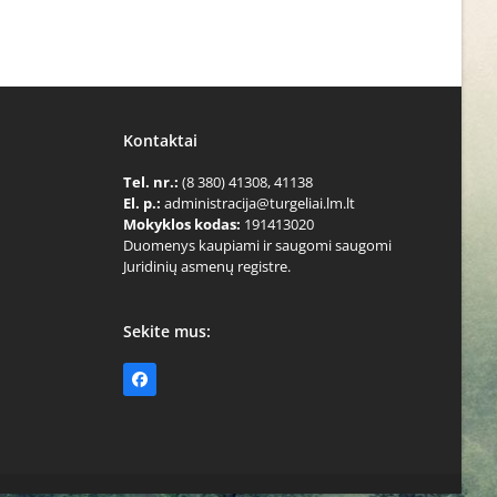
Kontaktai
Tel. nr.:
(8 380) 41308, 41138
El. p.:
administracija@turgeliai.lm.lt
Mokyklos kodas:
191413020
Duomenys kaupiami ir saugomi saugomi
Juridinių asmenų registre.
Sekite mus:
Facebook