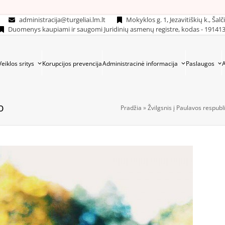
administracija@turgeliai.lm.lt
Mokyklos g. 1, Jezavitiškių k., Šalč
Duomenys kaupiami ir saugomi Juridinių asmenų registre, kodas - 19141
Veiklos sritys
Korupcijos prevencija
Administracinė informacija
Paslaugos
o
Pradžia
»
Žvilgsnis į Paulavos respubl