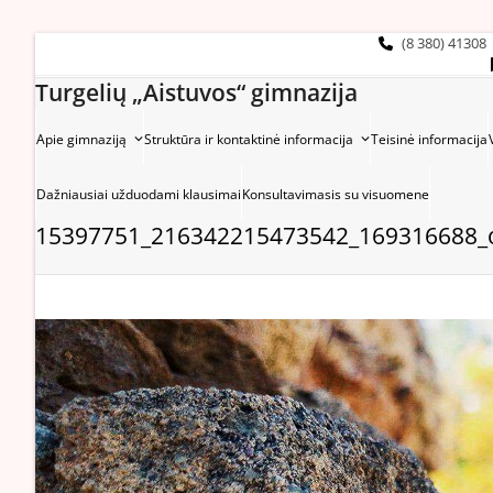
Skip
to
(8 380) 41308
content
Turgelių „Aistuvos“ gimnazija
Apie gimnaziją
Struktūra ir kontaktinė informacija
Teisinė informacija
Dažniausiai užduodami klausimai
Konsultavimasis su visuomene
15397751_216342215473542_169316688_