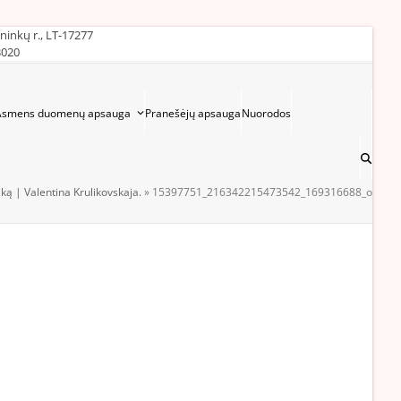
ininkų r., LT-17277
3020
Asmens duomenų apsauga
Pranešėjų apsauga
Nuorodos
iką | Valentina Krulikovskaja.
»
15397751_216342215473542_169316688_o