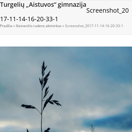
Open
Close
Skip
Turgelių „Aistuvos“ gimnazija
Screenshot_20
to
mobile
mobile
content
17-11-14-16-20-33-1
menu
menu
Pradžia
»
Išeinančio rudens akimirkos
»
Screenshot_2017-11-14-16-20-33-1