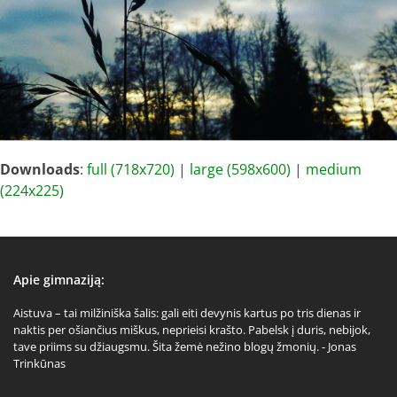
Downloads
:
full (718x720)
|
large (598x600)
|
medium
(224x225)
Apie gimnaziją:
Aistuva – tai milžiniška šalis: gali eiti devynis kartus po tris dienas ir
naktis per ošiančius miškus, neprieisi krašto. Pabelsk į duris, nebijok,
tave priims su džiaugsmu. Šita žemė nežino blogų žmonių. - Jonas
Trinkūnas