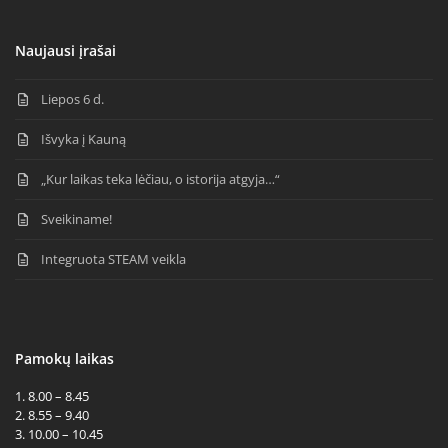
Naujausi įrašai
Liepos 6 d.
Išvyka į Kauną
„Kur laikas teka lėčiau, o istorija atgyja…“
Sveikiname!
Integruota STEAM veikla
Pamokų laikas
1. 8.00 – 8.45
2. 8.55 – 9.40
3. 10.00 – 10.45