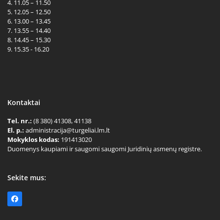
4. 11.05 – 11.50
5. 12.05 – 12.50
6. 13.00 – 13.45
7. 13.55 – 14.40
8. 14.45 – 15.30
9. 15.35 - 16.20
Kontaktai
Tel. nr.:
(8 380) 41308, 41138
El. p.:
administracija@turgeliai.lm.lt
Mokyklos kodas:
191413020
Duomenys kaupiami ir saugomi saugomi Juridinių asmenų registre.
Sekite mus:
Facebook