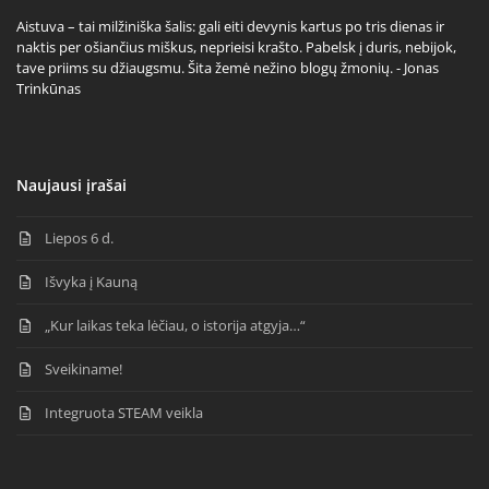
Aistuva – tai milžiniška šalis: gali eiti devynis kartus po tris dienas ir
naktis per ošiančius miškus, neprieisi krašto. Pabelsk į duris, nebijok,
tave priims su džiaugsmu. Šita žemė nežino blogų žmonių. - Jonas
Trinkūnas
Naujausi įrašai
Liepos 6 d.
Išvyka į Kauną
„Kur laikas teka lėčiau, o istorija atgyja…“
Sveikiname!
Integruota STEAM veikla