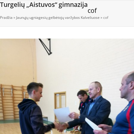
Open
Close
Skip
Turgelių „Aistuvos“ gimnazija
cof
to
mobile
mobile
content
Pradžia
»
Jaunųjų ugniagesių gelbėtojų varžybos Kalveliuose
»
cof
menu
menu