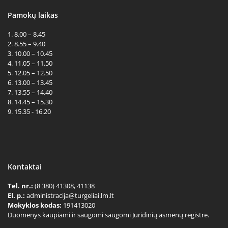
Pamokų laikas
1. 8.00 – 8.45
2. 8.55 – 9.40
3. 10.00 – 10.45
4. 11.05 – 11.50
5. 12.05 – 12.50
6. 13.00 – 13.45
7. 13.55 – 14.40
8. 14.45 – 15.30
9. 15.35 - 16.20
Kontaktai
Tel. nr.:
(8 380) 41308, 41138
El. p.:
administracija@turgeliai.lm.lt
Mokyklos kodas:
191413020
Duomenys kaupiami ir saugomi saugomi Juridinių asmenų registre.