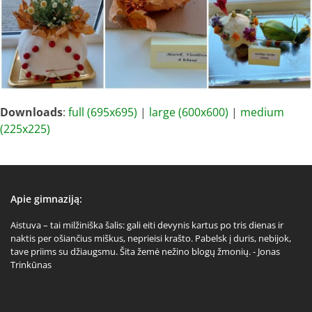
Downloads
:
full (695x695)
|
large (600x600)
|
medium
(225x225)
Apie gimnaziją:
Aistuva – tai milžiniška šalis: gali eiti devynis kartus po tris dienas ir
naktis per ošiančius miškus, neprieisi krašto. Pabelsk į duris, nebijok,
tave priims su džiaugsmu. Šita žemė nežino blogų žmonių. - Jonas
Trinkūnas