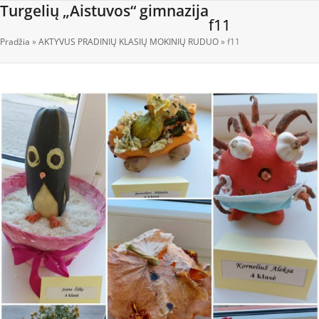
Open
Close
Skip
Turgelių „Aistuvos“ gimnazija
f11
to
mobile
mobile
content
Pradžia
»
AKTYVUS PRADINIŲ KLASIŲ MOKINIŲ RUDUO
»
f11
menu
menu