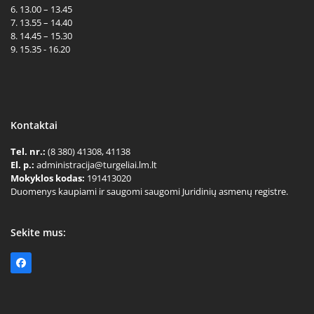
6. 13.00 – 13.45
7. 13.55 – 14.40
8. 14.45 – 15.30
9. 15.35 - 16.20
Kontaktai
Tel. nr.:
(8 380) 41308, 41138
El. p.:
administracija@turgeliai.lm.lt
Mokyklos kodas:
191413020
Duomenys kaupiami ir saugomi saugomi Juridinių asmenų registre.
Sekite mus:
Facebook