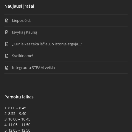
Naujausi įrašai
Liepos 6 d.
Išvyka į Kauną
„Kur laikas teka lėčiau, o istorija atgyja…“
Sveikiname!
Integruota STEAM veikla
Pamokų laikas
1. 8.00 – 8.45
2. 8.55 – 9.40
3. 10.00 – 10.45
4. 11.05 – 11.50
5. 12.05 – 12.50