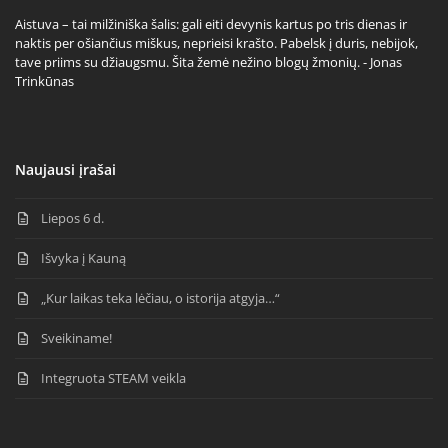
Aistuva – tai milžiniška šalis: gali eiti devynis kartus po tris dienas ir
naktis per ošiančius miškus, neprieisi krašto. Pabelsk į duris, nebijok,
tave priims su džiaugsmu. Šita žemė nežino blogų žmonių. - Jonas
Trinkūnas
Naujausi įrašai
Liepos 6 d.
Išvyka į Kauną
„Kur laikas teka lėčiau, o istorija atgyja…“
Sveikiname!
Integruota STEAM veikla