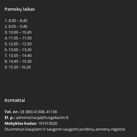
Pamokų laikas
1. 8.00 – 8.45
2. 8.55 – 9.40
3. 10.00 – 10.45
4. 11.05 – 11.50
5. 12.05 – 12.50
6. 13.00 – 13.45
7. 13.55 – 14.40
8. 14.45 – 15.30
9. 15.35 - 16.20
Kontaktai
Tel. nr.:
(8 380) 41308, 41138
El. p.:
administracija@turgeliai.lm.lt
Mokyklos kodas:
191413020
Duomenys kaupiami ir saugomi saugomi Juridinių asmenų registre.