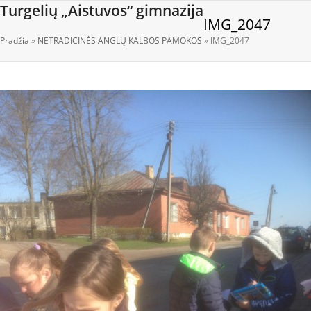
Open
Close
Skip
Turgelių „Aistuvos“ gimnazija
IMG_2047
to
mobile
mobile
content
Pradžia
»
NETRADICINĖS ANGLŲ KALBOS PAMOKOS
»
IMG_2047
menu
menu