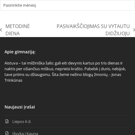
Archyvai
METODINĖ
PASIVAIKŠČIOJIMAS SU VYTAUTU
previous
next
DIENA
DIDŽIUOJU
post:
post:
Apie gimnaziją:
Aistuva – tai milžiniška šalis: gali eiti devynis kartus po tris dienas ir
naktis per ošiančius miškus, neprieisi krašto. Pabelsk į duris, nebijok,
tave priims su džiaugsmu. Šita žemė nežino blogų žmonių. - Jonas
Trinkūnas
Naujausi įrašai
Liepos 6 d.
Išvyka į Kauną