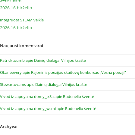
Sveikiname!
2026 16 birželio
Integruota STEAM veikla
2026 16 birželio
Naujausi komentarai
Patricktoumb
apie
Dainių dialogai Vilnijos krašte
OLaneevery
apie
Rajoninis poezijos skaitovų konkursas „Vesna poeziji“
Stewartovams
apie
Dainių dialogai Vilnijos krašte
Vivod iz zapoya na domy_jxSa
apie
Rudenėlio šventė
Vivod iz zapoya na domy_wsmi
apie
Rudenėlio šventė
Archyvai