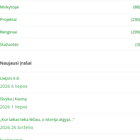
Mokytojai
(88)
Projektai
(230)
Renginiai
(299)
Stažuotės
(3)
Naujausi įrašai
Liepos 6 d.
2026 6 liepos
Išvyka į Kauną
2026 1 liepos
„Kur laikas teka lėčiau, o istorija atgyja…“
2026 26 birželio