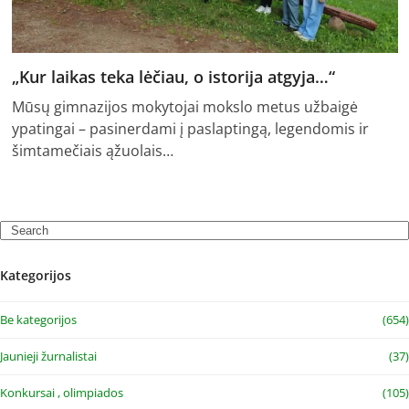
„Kur laikas teka lėčiau, o istorija atgyja…“
Mūsų gimnazijos mokytojai mokslo metus užbaigė
ypatingai – pasinerdami į paslaptingą, legendomis ir
šimtamečiais ąžuolais…
Search
Kategorijos
Be kategorijos
(654)
Jaunieji žurnalistai
(37)
Konkursai , olimpiados
(105)