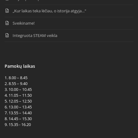
„Kur laikas teka lėčiau, o istorija atgyja…“
Sveikiname!
Integruota STEAM veikla
Pamokų laikas
1. 8.00 – 8.45
2. 8.55 – 9.40
3. 10.00 – 10.45
4. 11.05 – 11.50
5. 12.05 – 12.50
6. 13.00 – 13.45
7. 13.55 – 14.40
8. 14.45 – 15.30
9. 15.35 - 16.20