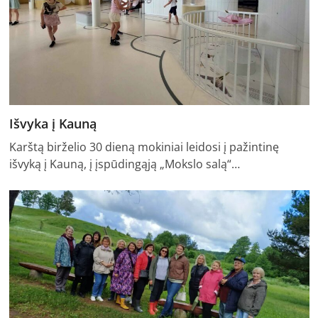
Išvyka į Kauną
Karštą birželio 30 dieną mokiniai leidosi į pažintinę
išvyką į Kauną, į įspūdingąją „Mokslo salą“…