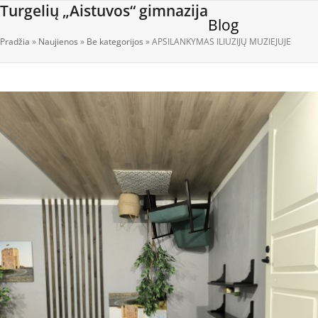
Open
Close
Skip
Turgelių „Aistuvos“ gimnazija
Blog
to
mobile
mobile
content
Pradžia
»
Naujienos
»
Be kategorijos
»
APSILANKYMAS ILIUZIJŲ MUZIEJUJE
menu
menu