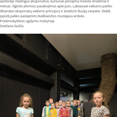
apžiūrėjo mįslingus eksponatus, kuriuose persipina mokslo išradimai ir
menas. Išgirdo įdomius pasakojimus apie juos. Labiausiai vaikams patiko
išbandyti eksponatų veikimo principus ir atsidurti iliuzijų verpete. Didelį
įspūdį paliko paslaptimi dvelkiančios muziejaus erdvės.
Priešmokyklinio ugdymo mokytoja
Svetlana Gušča