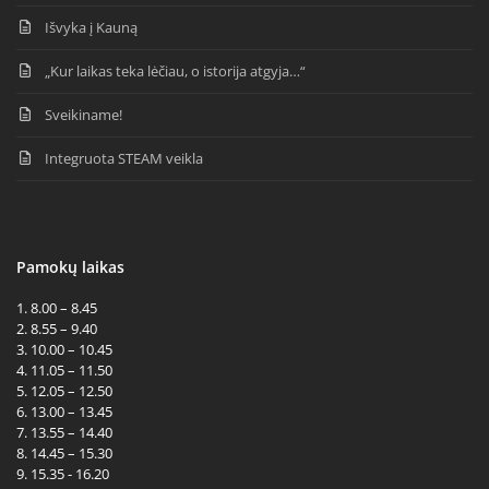
Išvyka į Kauną
„Kur laikas teka lėčiau, o istorija atgyja…“
Sveikiname!
Integruota STEAM veikla
Pamokų laikas
1. 8.00 – 8.45
2. 8.55 – 9.40
3. 10.00 – 10.45
4. 11.05 – 11.50
5. 12.05 – 12.50
6. 13.00 – 13.45
7. 13.55 – 14.40
8. 14.45 – 15.30
9. 15.35 - 16.20