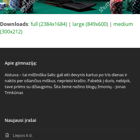
Downloads
:
full (2384x1684)
|
large (849x600)
|
medium
(300x212)
Apie gimnaziją:
Aistuva – tai milžiniška šalis: gali eiti devynis kartus po tris dienas ir
naktis per ošiančius miškus, neprieisi krašto. Pabelsk į duris, nebijok,
tave priims su džiaugsmu. Šita žemė nežino blogų žmonių. - Jonas
Trinkūnas
Naujausi įrašai
Liepos 6 d.