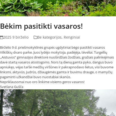
Bėkim pasitikti vasaros!
2025 9 birželio
Be kategorijos
,
Renginiai
Birželio 9 d. priešmokyklinės grupės ugdytiniai bėgo pasitikti vasaros
Vilkiškių dvaro parke. Juos lydėjo mokytoja, padėjėja, tėveliai. Turgellių
,,Aistuvos” gimnazijos direktorė nuoširdžiais žodžiais, gražiais palinkėjimais
davė startą vasaros atostogoms. Nors tą dieną gamta pyko, dangus buvo
apniukęs, vėjas taršė medžių viršūnes ir pakrapnodavo lietus, visi buvome
linksmi, aktyvūs, judrūs, džiaugėmės gamta ir buvimu drauge, o mamyčių
pagaminti užkandžiai buvo nuostabiai skanūs.
Nepriklausomai nuo oro linkime visiems geros vasaros!
Svetlana Gušča