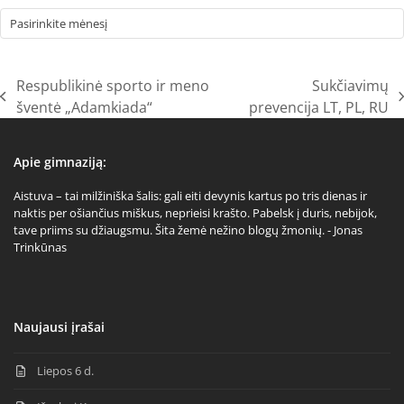
Archyvai
Respublikinė sporto ir meno
Sukčiavimų
previous
next
šventė „Adamkiada“
prevencija LT, PL, RU
post:
post:
Apie gimnaziją:
Aistuva – tai milžiniška šalis: gali eiti devynis kartus po tris dienas ir
naktis per ošiančius miškus, neprieisi krašto. Pabelsk į duris, nebijok,
tave priims su džiaugsmu. Šita žemė nežino blogų žmonių. - Jonas
Trinkūnas
Naujausi įrašai
Liepos 6 d.