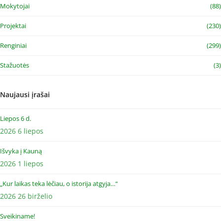
Mokytojai
(88)
Projektai
(230)
Renginiai
(299)
Stažuotės
(3)
Naujausi įrašai
Liepos 6 d.
2026 6 liepos
Išvyka į Kauną
2026 1 liepos
„Kur laikas teka lėčiau, o istorija atgyja…“
2026 26 birželio
Sveikiname!