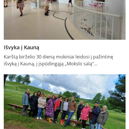
Išvyka į Kauną
Karštą birželio 30 dieną mokiniai leidosi į pažintinę
išvyką į Kauną, į įspūdingąją „Mokslo salą“…