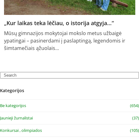
„Kur laikas teka lėčiau, o istorija atgyja…“
Mūsų gimnazijos mokytojai mokslo metus užbaigė
ypatingai – pasinerdami į paslaptingą, legendomis ir
šimtamečiais ąžuolais…
Search
Kategorijos
Be kategorijos
(654)
Jaunieji žurnalistai
(37)
Konkursai , olimpiados
(105)