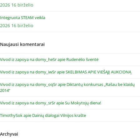
2026 16 birželio
Integruota STEAM veikla
2026 16 birželio
Naujausi komentarai
Vivod iz zapoya na domy_heSr
apie
Rudenėlio šventė
Vivod iz zapoya na domy_iwSr
apie
SKELBIMAS APIE VIEŠĄJĮ AUKCIONĄ
Vivod iz zapoya na domy_oqSr
apie
Diktantų konkursas „Rašau be klaidų
2014“
Vivod iz zapoya na domy_srSr
apie
Su Mokytojų diena!
TimothySok
apie
Dainių dialogai Vilnijos krašte
Archyvai