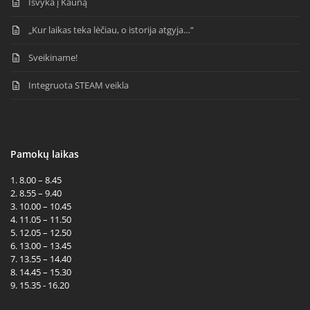
Išvyka į Kauną
„Kur laikas teka lėčiau, o istorija atgyja…“
Sveikiname!
Integruota STEAM veikla
Pamokų laikas
1. 8.00 – 8.45
2. 8.55 – 9.40
3. 10.00 – 10.45
4. 11.05 – 11.50
5. 12.05 – 12.50
6. 13.00 – 13.45
7. 13.55 – 14.40
8. 14.45 – 15.30
9. 15.35 - 16.20