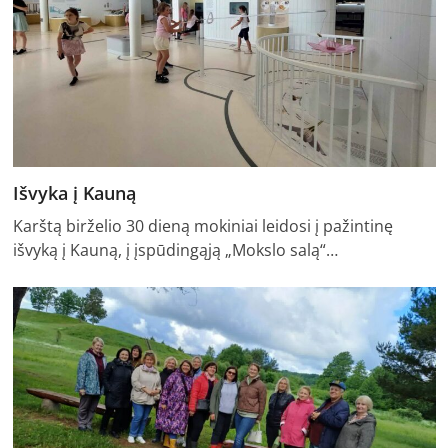
Išvyka į Kauną
Karštą birželio 30 dieną mokiniai leidosi į pažintinę
išvyką į Kauną, į įspūdingąją „Mokslo salą“…