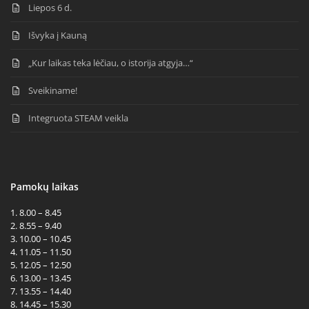
Liepos 6 d.
Išvyka į Kauną
„Kur laikas teka lėčiau, o istorija atgyja…“
Sveikiname!
Integruota STEAM veikla
Pamokų laikas
1. 8.00 – 8.45
2. 8.55 – 9.40
3. 10.00 – 10.45
4. 11.05 – 11.50
5. 12.05 – 12.50
6. 13.00 – 13.45
7. 13.55 – 14.40
8. 14.45 – 15.30