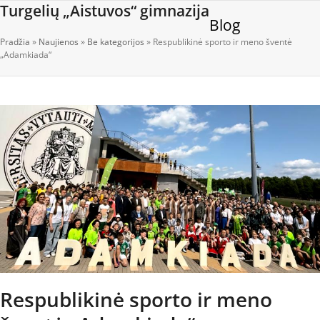
Open
Close
Skip
Turgelių „Aistuvos“ gimnazija
Blog
to
mobile
mobile
content
Pradžia
»
Naujienos
»
Be kategorijos
»
Respublikinė sporto ir meno šventė
menu
menu
„Adamkiada“
Respublikinė sporto ir meno