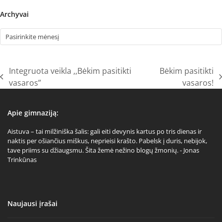
Archyvai
Archyvai
Integruota veikla ,,Bėkim pasitikti
Bėkim pasitikti
previous
next
vasaros”
vasaros!
post:
post:
Apie gimnaziją:
Aistuva – tai milžiniška šalis: gali eiti devynis kartus po tris dienas ir
naktis per ošiančius miškus, neprieisi krašto. Pabelsk į duris, nebijok,
tave priims su džiaugsmu. Šita žemė nežino blogų žmonių. - Jonas
Trinkūnas
Naujausi įrašai