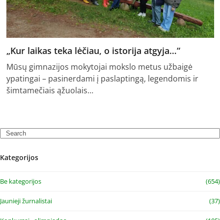
„Kur laikas teka lėčiau, o istorija atgyja…“
Mūsų gimnazijos mokytojai mokslo metus užbaigė
ypatingai – pasinerdami į paslaptingą, legendomis ir
šimtamečiais ąžuolais…
Search
Kategorijos
Be kategorijos
(654)
Jaunieji žurnalistai
(37)