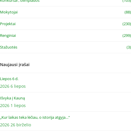
Konkursai , olimpiados
(105)
Mokytojai
(88)
Projektai
(230)
Renginiai
(299)
Stažuotės
(3)
Naujausi įrašai
Liepos 6 d.
2026 6 liepos
Išvyka į Kauną
2026 1 liepos
„Kur laikas teka lėčiau, o istorija atgyja…“
2026 26 birželio