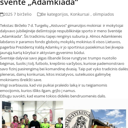
šventė „Adamkiada“
2025 7 birželio
Be kategorijos
,
Konkursai , olimpiados
Tekstas: Birželio 7 d. Turgelių ,,Aistuvos” gimanzijos mokiniai ir mokytojai
dalyvavo jubiliejinėje dešimtojoje respublikinėje sporto ir meno šventėje
,,Adamkiada”. Šis tradiciniu tapęs renginys suburia p. Almos Adamkienės
labdaros ir paramos fondo globotų mokyklų mokinius iš visos Lietuvos,
pagerbia Prezidentą Valdą Adamkų ir jo sportinius pasiekimus bei įkvepia
jaunąją kartą kūrybai ir aktyviam gyvenimo būdui.
Šventėje dalyviai savo jėgas išbandė šiose rungtyse: trumpo nuotolio
bėgimas, šuolis į tolį, futbolo, krepšinio varžybos, kuriose pademonstravo
savo fizinį pasirengimą bei komandinę dvasią. Taip pat vyko tradicinis dailės
pleneras, dainų konkursas, kitos iniciatyvos, suteikusios galimybę
mokiniams išreikšti save.
Visgi svarbiausia, kad visi puikiai praleido laiką ir su teigiamomis
emocijomis, kurios išliks ilgam, grįžo į namus.
Džiugu suvokti, kad esame tokios didelės bendruomenės dalis.