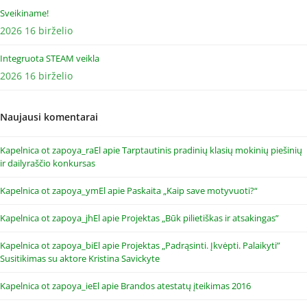
Sveikiname!
2026 16 birželio
Integruota STEAM veikla
2026 16 birželio
Naujausi komentarai
Kapelnica ot zapoya_raEl
apie
Tarptautinis pradinių klasių mokinių piešinių
ir dailyraščio konkursas
Kapelnica ot zapoya_ymEl
apie
Paskaita „Kaip save motyvuoti?“
Kapelnica ot zapoya_jhEl
apie
Projektas „Būk pilietiškas ir atsakingas”
Kapelnica ot zapoya_biEl
apie
Projektas „Padrąsinti. Įkvėpti. Palaikyti”
Susitikimas su aktore Kristina Savickyte
Kapelnica ot zapoya_ieEl
apie
Brandos atestatų įteikimas 2016